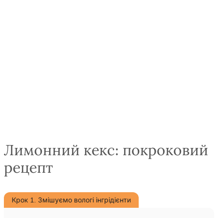
Лимонний кекс: покроковий
рецепт
Крок 1. Змішуємо вологі інгрідієнти