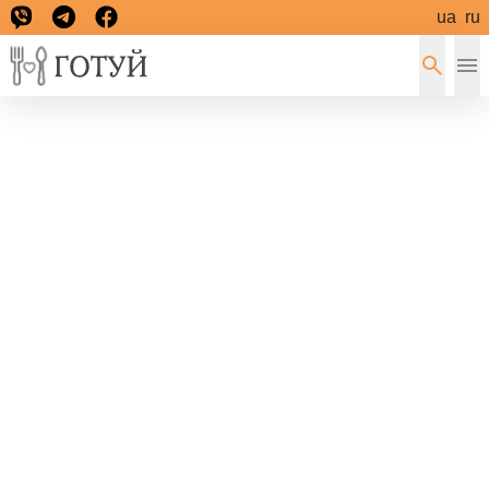
ua
ru