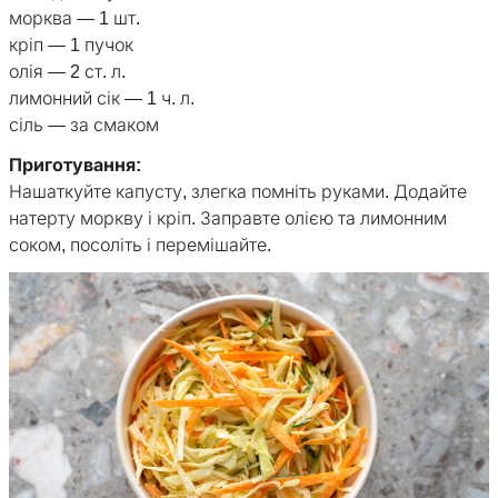
морква — 1 шт.
кріп — 1 пучок
олія — 2 ст. л.
лимонний сік — 1 ч. л.
сіль — за смаком
Приготування:
Нашаткуйте капусту, злегка помніть руками. Додайте
натерту моркву і кріп. Заправте олією та лимонним
соком, посоліть і перемішайте.