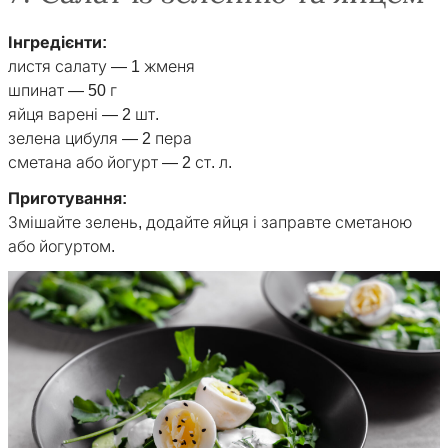
Інгредієнти:
листя салату — 1 жменя
шпинат — 50 г
яйця варені — 2 шт.
зелена цибуля — 2 пера
сметана або йогурт — 2 ст. л.
Приготування:
Змішайте зелень, додайте яйця і заправте сметаною
або йогуртом.