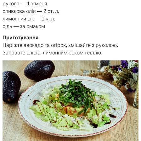
рукола — 1 жменя
оливкова олія — 2 ст. л.
лимонний сік — 1 ч. л.
сіль — за смаком
Приготування
:
Наріжте авокадо та огірок, змішайте з руколою.
Заправте олією, лимонним соком і сіллю.