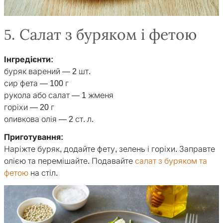
5. Салат з буряком і фетою
Інгредієнти:
буряк варений — 2 шт.
сир фета — 100 г
рукола або салат — 1 жменя
горіхи — 20 г
оливкова олія — 2 ст. л.
Приготування:
Наріжте буряк, додайте фету, зелень і горіхи. Заправте
олією та перемішайте. Подавайте
салат з буряком та
фетою
на стіл.