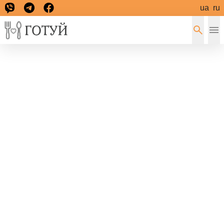
ua
ru