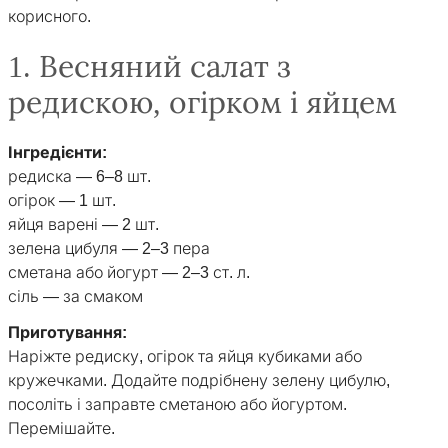
корисного.
1. Весняний салат з
редискою, огірком і яйцем
Інгредієнти:
редиска — 6–8 шт.
огірок — 1 шт.
яйця варені — 2 шт.
зелена цибуля — 2–3 пера
сметана або йогурт — 2–3 ст. л.
сіль — за смаком
Приготування:
Наріжте редиску, огірок та яйця кубиками або
кружечками. Додайте подрібнену зелену цибулю,
посоліть і заправте сметаною або йогуртом.
Перемішайте.