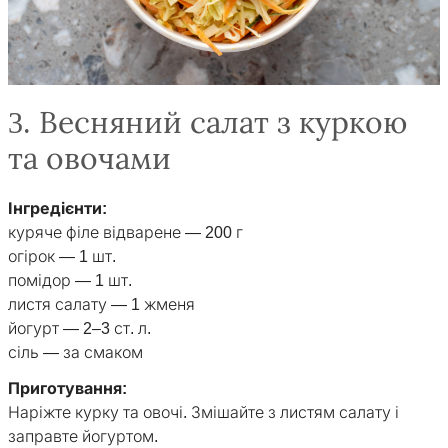
3. Весняний салат з куркою
та овочами
Інгредієнти:
куряче філе відварене — 200 г
огірок — 1 шт.
помідор — 1 шт.
листя салату — 1 жменя
йогурт — 2–3 ст. л.
сіль — за смаком
Приготування:
Наріжте курку та овочі. Змішайте з листям салату і
заправте йогуртом.