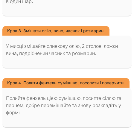
в один шар.
Крок 3. Змішати олію, вино, часник і розмарин.
У мисці змішайте оливкову олію, 2 столові ложки
вина, подрібнений часник та розмарин.
Крок 4. Полити фенхель сумішшю, посолити і поперчити.
Полийте фенхель цією сумішшю, посипте сіллю та
перцем, добре перемішайте та знову розкладіть у
формі.