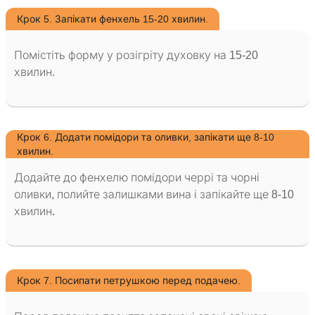
Крок 5. Запікати фенхель 15-20 хвилин.
Помістіть форму у розігріту духовку на 15-20
хвилин.
Крок 6. Додати помідори та оливки, запікати ще 8-10
хвилин.
Додайте до фенхелю помідори черрі та чорні
оливки, полийте залишками вина і запікайте ще 8-10
хвилин.
Крок 7. Посипати петрушкою перед подачею.