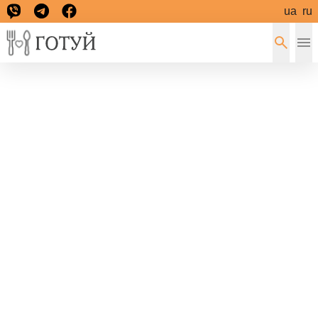
ua
ru