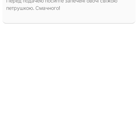
Перед подачею посипте запечені овочі свіжою
петрушкою. Смачного!