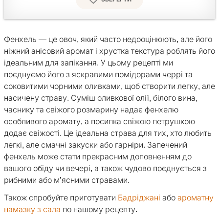
Фенхель — це овоч, який часто недооцінюють, але його
ніжний анісовий аромат і хрустка текстура роблять його
ідеальним для запікання. У цьому рецепті ми
поєднуємо його з яскравими помідорами черрі та
соковитими чорними оливками, щоб створити легку, але
насичену страву. Суміш оливкової олії, білого вина,
часнику та свіжого розмарину надає фенхелю
особливого аромату, а посипка свіжою петрушкою
додає свіжості. Це ідеальна страва для тих, хто любить
легкі, але смачні закуски або гарніри. Запечений
фенхель може стати прекрасним доповненням до
вашого обіду чи вечері, а також чудово поєднується з
рибними або м’ясними стравами.
Також спробуйте приготувати
Бадріджані
або
ароматну
намазку з сала
по нашому рецепту.