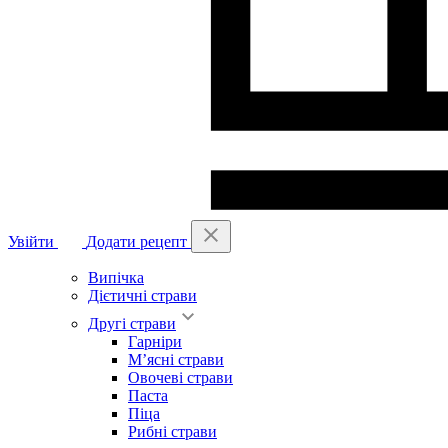
Увійти
Додати рецепт
Випічка
Дієтичні страви
Другі страви
Гарніри
М’ясні страви
Овочеві страви
Паста
Піца
Рибні страви