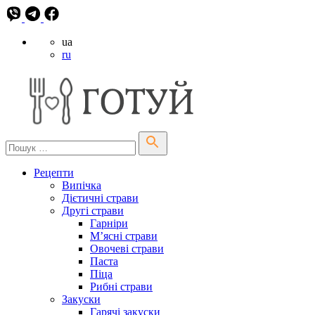
ua
ru
Рецепти
Випічка
Дієтичні страви
Другі страви
Гарніри
М’ясні страви
Овочеві страви
Паста
Піца
Рибні страви
Закуски
Гарячі закуски