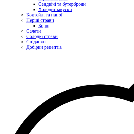
Сендвічі та бутерброди
Холодні закуски
Коктейлі та напої
Перші страви
Борщ
Салати
Солодкі страви
Сніданки
Добірки рецептів