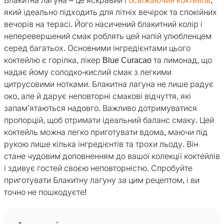
Блакитна лагуна – це яскравий і
освіжаючий коктейль
,
який ідеально підходить для літніх вечірок та спокійних
вечорів на терасі. Його насичений блакитний колір і
неперевершений смак роблять цей напій улюбленцем
серед багатьох. Основними інгредієнтами цього
коктейлю є горілка, лікер Blue Curacao та лимонад, що
надає йому солодко-кислий смак з легкими
цитрусовими нотками. Блакитна лагуна не лише радує
око, але й дарує неповторні смакові відчуття, які
запам’ятаються надовго. Важливо дотримуватися
пропорцій, щоб отримати ідеальний баланс смаку. Цей
коктейль можна легко приготувати вдома, маючи під
рукою лише кілька інгредієнтів та трохи льоду. Він
стане чудовим доповненням до вашої колекції коктейлів
і здивує гостей своєю неповторністю. Спробуйте
приготувати Блакитну лагуну за цим рецептом, і ви
точно не пошкодуєте!