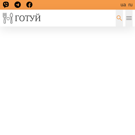
ua
ru