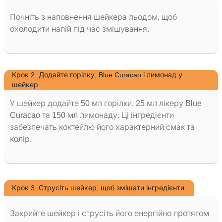
Почніть з наповнення шейкера льодом, щоб
охолодити напій під час змішування.
Крок 2. Додайте горілку, Blue Curacao і лимонад у
шейкер.
У шейкер додайте 50 мл горілки, 25 мл лікеру Blue
Curacao та 150 мл лимонаду. Ці інгредієнти
забезпечать коктейлю його характерний смак та
колір.
Крок 3. Струсіть шейкер, щоб змішати інгредієнти.
Закрийте шейкер і струсіть його енергійно протягом