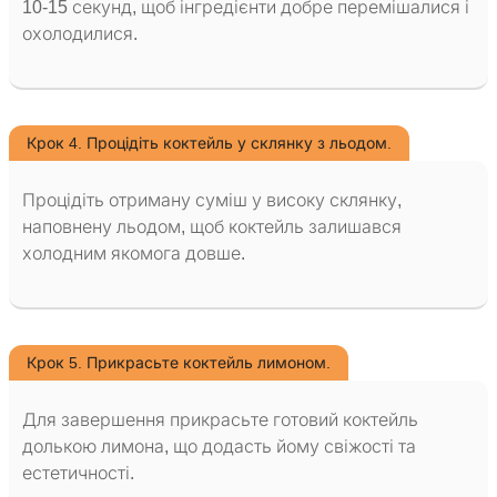
10-15 секунд, щоб інгредієнти добре перемішалися і
охолодилися.
Крок 4. Процідіть коктейль у склянку з льодом.
Процідіть отриману суміш у високу склянку,
наповнену льодом, щоб коктейль залишався
холодним якомога довше.
Крок 5. Прикрасьте коктейль лимоном.
Для завершення прикрасьте готовий коктейль
долькою лимона, що додасть йому свіжості та
естетичності.