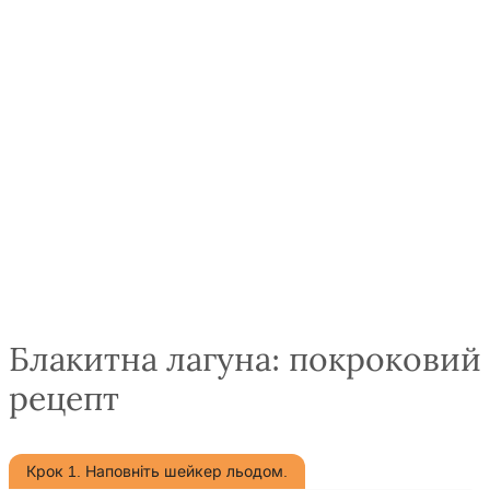
Блакитна лагуна: покроковий
рецепт
Крок 1. Наповніть шейкер льодом.