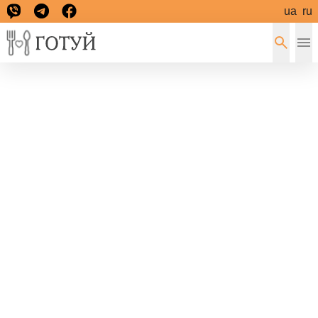
ua
ru