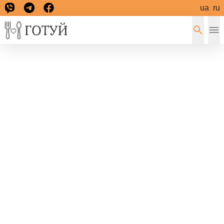
ua
ru