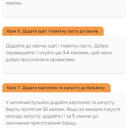
хвилин.
Крок 6. Додати оцет і томатну пасту до овочів.
Додайте до овочів оцет і томатну пасту. Добре
перемішайте і готуйте ще 3-4 хвилини, щоб овочі
добре просочилися ароматами.
Крок 7. Додати картоплю та капусту до бульйону.
У киплячий бульйон додайте картоплю та капусту.
Варіть протягом 10 хвилин. Якщо ви використовуєте
молоду капусту, додайте її за 5 хвилин до
закінчення приготування борщу.