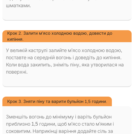
шматками.
Крок 2. Залити м'ясо холодною водою, довести до
кипіння.
У великій каструлі залийте м'ясо холодною водою,
поставте на середній вогонь і доведіть до кипіння.
Коли вода закипить, зніміть піну, яка утворилася на
поверхні.
Крок 3. Зняти піну та варити бульйон 1,5 години.
Зменшіть вогонь до мінімуму і варіть бульйон
приблизно 1,5 години, щоб м'ясо стало м'яким і
соковитим. Наприкінці варіння додайте сіль за