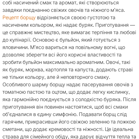
собі насичений смак та аромат, які створюються
завдяки поєднанню свіжих овочів та ніжного м’яса.
Рецепт борщу
відрізняється своєю густотою та
насиченим кольором, які надає буряк. Приготування —
це справжнє мистецтво, яке вимагає терпіння та любові
до кулінарії. Основою є бульйон, який готується з
яловичини. М’ясо вариться на повільному вогні, що
дозволяє зберегти всі його корисні властивості та
зробити бульйон максимально ароматним. Овочі, такі
як буряк, морква, картопля та капуста, додають страві
не тільки кольору, але й неповторного смаку.
Особливого шарму борщу надає пасерування овочів з
томатною пастою та оцтом, що додає легку кислинку,
яка гармонійно поєднується з солодкістю буряка. Після
приготування він повинен настоятися, щоб всі смаки
об’єдналися в єдину симфонію. Подавати борщ слід
гарячим, прикрасивши його свіжою зеленню та ложкою
сметани, що додає кремовості та ніжності. Це ідеальна
страва для сімейного обіду, яка дарує відчуття тепла та