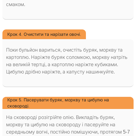
смаком.
Крок 4. Очистити та нарізати овочі.
Поки бульйон вариться, очистіть буряк, моркву та
картоплю. Наріжте буряк соломкою, моркву натріть
на великій тертці, а картоплю наріжте кубиками.
Цибулю дрібно наріжте, а капусту нашинкуйте.
Крок 5. Пасерувати буряк, моркву та цибулю на
сковороді.
На сковороді розігрійте олію. Викладіть буряк,
моркву та цибулю на сковороду і пасеруйте на
середньому вогні, постійно помішуючи, протягом 5-7