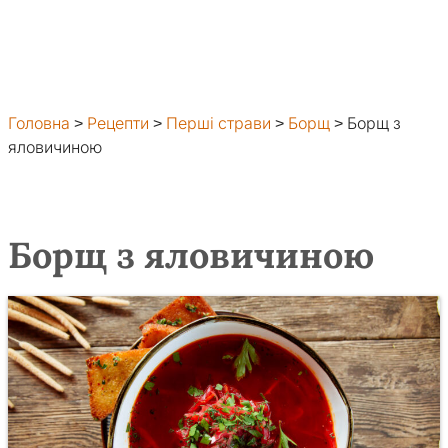
Головна
>
Рецепти
>
Перші страви
>
Борщ
>
Борщ з
яловичиною
Борщ з яловичиною