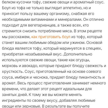
белком кусочки тофу, свежие овощи и ароматный соус.
Боул из тофа не только выглядит аппетитно, но и
приносит пользу вашему организму, снабжая его
необходимыми витаминами и минералами. Он отлично
подходит для вегетарианцев, а также всех, кто
стремится снизить потребление мяса. В этом рецепте
мы расскажем,
как приготовить боул
из тофу, который
станет вашим любимым обедом или ужином. Основой
блюда является тофу, который маринуется в специях,
приобретая незабываемый вкус. Дополнительно
используются свежие овощи, такие как огурцы,
морковь и авокадо, которые придают блюду свежесть и
хрусткость. Соус, приготовленный на основе соевого
соуса, имбиря и чеснока, придает блюду пикантность и
аромат. Весь процесс приготовления занимает немного
времени, что делает этот рецепт идеальным для
занятых дней. К тому же вы можете менять
ингредиенты по своему вкусу, добавляя любимые
овощи или зерновые. В результате вы получите