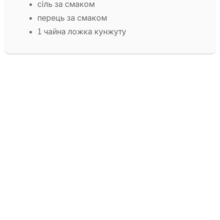
сіль за смаком
перець за смаком
1 чайна ложка кунжуту