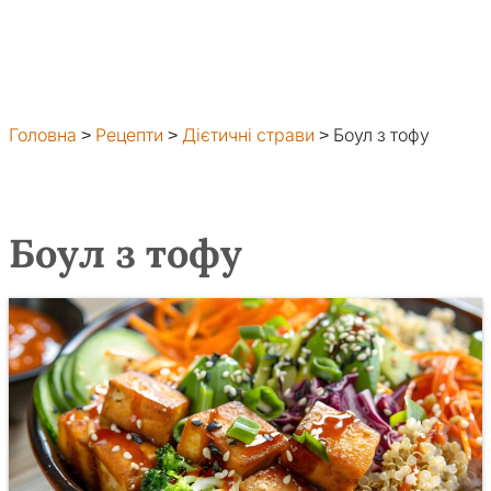
Головна
>
Рецепти
>
Дієтичні страви
>
Боул з тофу
Боул з тофу