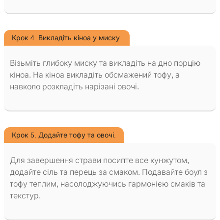
Крок 4. Викладіть кіноа у миску.
Візьміть глибоку миску та викладіть на дно порцію
кіноа. На кіноа викладіть обсмажений тофу, а
навколо розкладіть нарізані овочі.
Крок 5. Додайте тофу та овочі.
Для завершення страви посипте все кунжутом,
додайте сіль та перець за смаком. Подавайте боул з
тофу теплим, насолоджуючись гармонією смаків та
текстур.