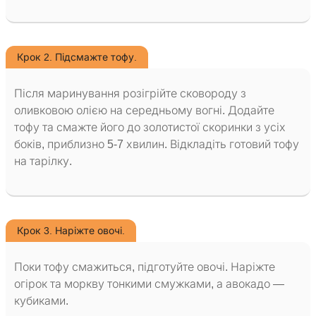
Крок 2. Підсмажте тофу.
Після маринування розігрійте сковороду з
оливковою олією на середньому вогні. Додайте
тофу та смажте його до золотистої скоринки з усіх
боків, приблизно 5-7 хвилин. Відкладіть готовий тофу
на тарілку.
Крок 3. Наріжте овочі.
Поки тофу смажиться, підготуйте овочі. Наріжте
огірок та моркву тонкими смужками, а авокадо —
кубиками.