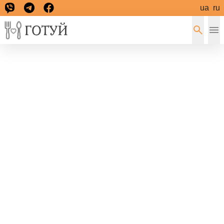
ua
ru