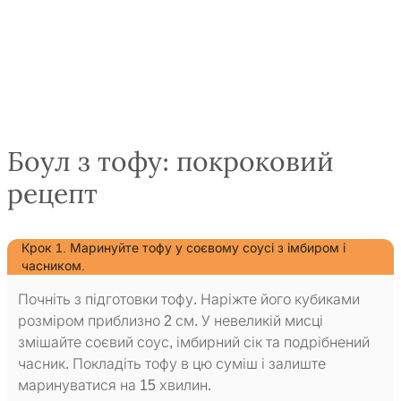
Боул з тофу: покроковий
рецепт
Крок 1. Маринуйте тофу у соєвому соусі з імбиром і
часником.
Почніть з підготовки тофу. Наріжте його кубиками
розміром приблизно 2 см. У невеликій мисці
змішайте соєвий соус, імбирний сік та подрібнений
часник. Покладіть тофу в цю суміш і залиште
маринуватися на 15 хвилин.