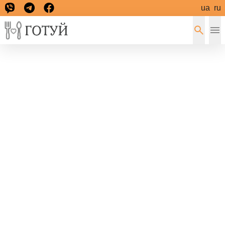
ua
ru