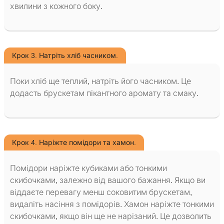
хвилини з кожного боку.
Крок 3. Натріть хліб часником.
Поки хліб ще теплий, натріть його часником. Це
додасть брускетам пікантного аромату та смаку.
Крок 4. Наріжте помідори та хамон.
Помідори наріжте кубиками або тонкими
скибочками, залежно від вашого бажання. Якщо ви
віддаєте перевагу менш соковитим брускетам,
видаліть насіння з помідорів. Хамон наріжте тонкими
скибочками, якщо він ще не нарізаний. Це дозволить