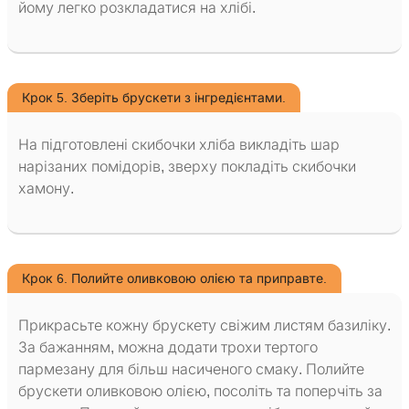
йому легко розкладатися на хлібі.
Крок 5. Зберіть брускети з інгредієнтами.
На підготовлені скибочки хліба викладіть шар
нарізаних помідорів, зверху покладіть скибочки
хамону.
Крок 6. Полийте оливковою олією та приправте.
Прикрасьте кожну брускету свіжим листям базиліку.
За бажанням, можна додати трохи тертого
пармезану для більш насиченого смаку. Полийте
брускети оливковою олією, посоліть та поперчіть за