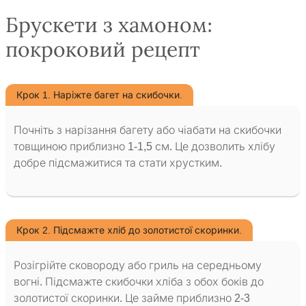
Брускети з хамоном:
покроковий рецепт
Крок 1. Наріжте багет на скибочки.
Почніть з нарізання багету або чіабати на скибочки
товщиною приблизно 1-1,5 см. Це дозволить хлібу
добре підсмажитися та стати хрустким.
Крок 2. Підсмажте хліб до золотистої скоринки.
Розігрійте сковороду або гриль на середньому
вогні. Підсмажте скибочки хліба з обох боків до
золотистої скоринки. Це займе приблизно 2-3