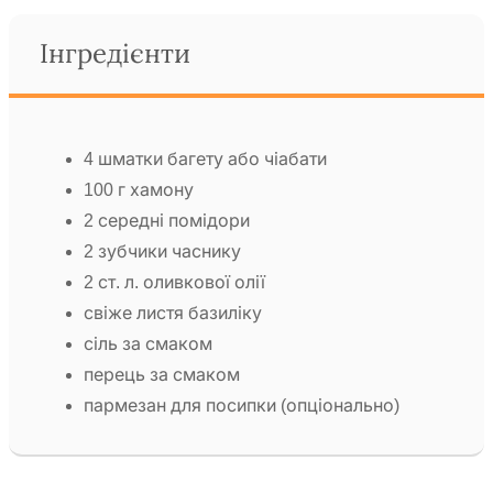
Інгредієнти
4 шматки багету або чіабати
100 г хамону
2 середні помідори
2 зубчики часнику
2 ст. л. оливкової олії
свіже листя базиліку
сіль за смаком
перець за смаком
пармезан для посипки (опціонально)