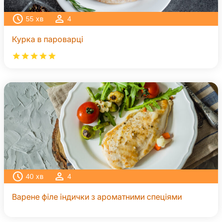
55
хв
4
Курка в пароварці
40
хв
4
Варене філе індички з ароматними спеціями