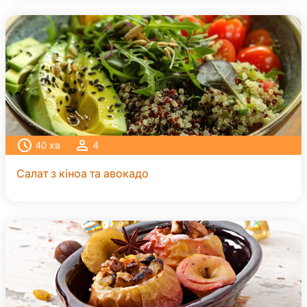
40
хв
4
Салат з кіноа та авокадо