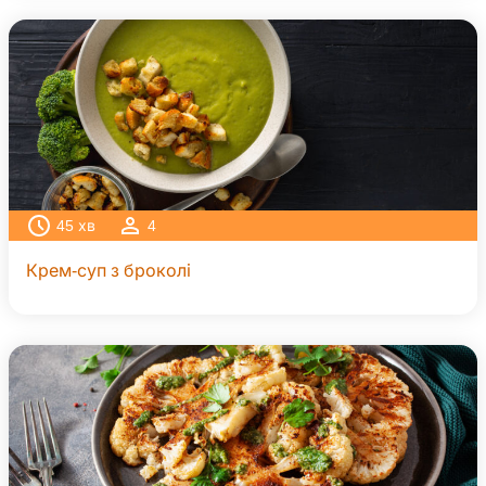
45
хв
4
Крем-суп з броколі