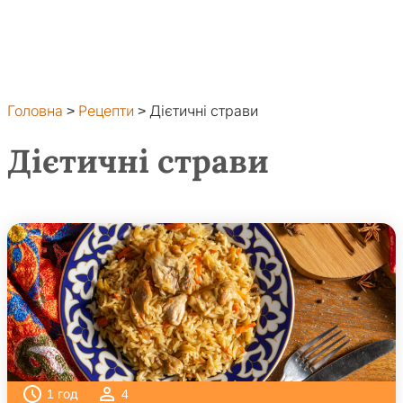
Головна
>
Рецепти
>
Дієтичні страви
Дієтичні страви
1
год
4