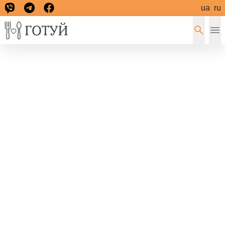
ua
ru