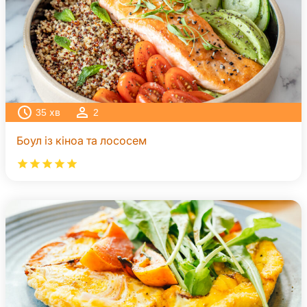
35
хв
2
Боул із кіноа та лососем