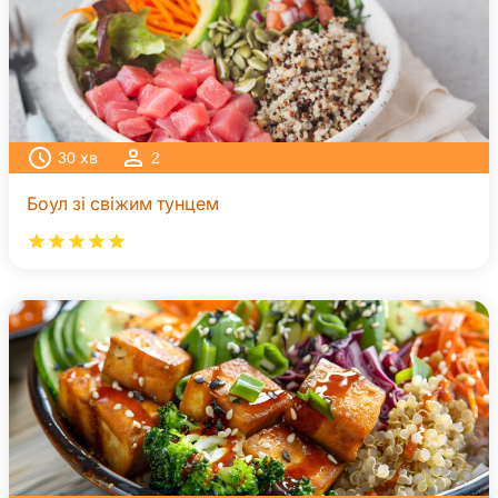
30
хв
2
Боул зі свіжим тунцем