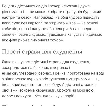
Рецепти дієтичних обідів і вечерь сьогодні дуже
різноманітні — ви можете обрати страву під будь-який
настрій та сезон. Наприклад, на обід чудово підійдуть
легкі супи без картоплі та жирного м’яса — на основі
кабачків, цвітної капусти або селери. А на вечерю —
запечені овочі з куркою, тушкована капуста з індичкою
або філе риби з лимонним соусом.
Прості страви для схуднення
Якщо ви шукаєте дієтичні страви для схуднення,
зосередьтеся на білкових джерелах і
низьковуглеводних овочах. Гречка, приготована на воді
з відвареною куркою або тушкованими грибами, — це
ідеальний варіант ситного обіду. А дієтичні страви з
овочами, зокрема кабачками, броколі чи морквою,
добре насичують без надлишку калорій.