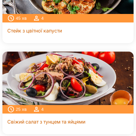
45
хв
4
Стейк з цвітної капусти
25
хв
4
Свіжий салат з тунцем та яйцями