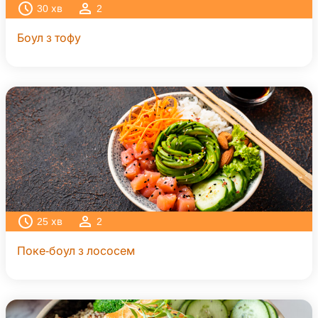
30
хв
2
Боул з тофу
25
хв
2
Поке-боул з лососем