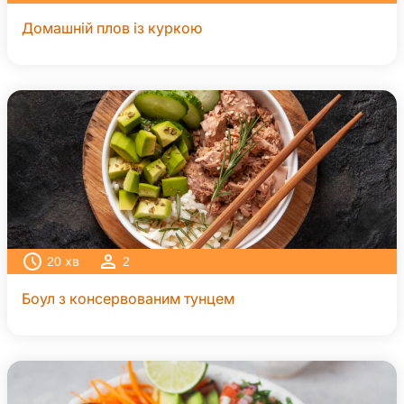
Домашній плов із куркою
20
хв
2
Боул з консервованим тунцем