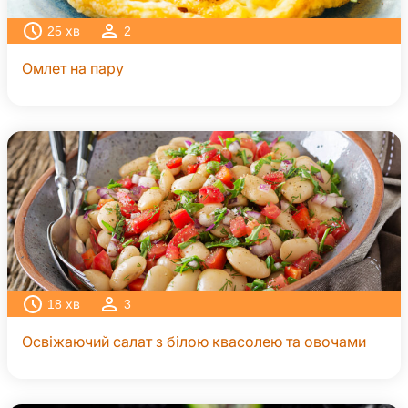
25
хв
2
Омлет на пару
18
хв
3
Освіжаючий салат з білою квасолею та овочами