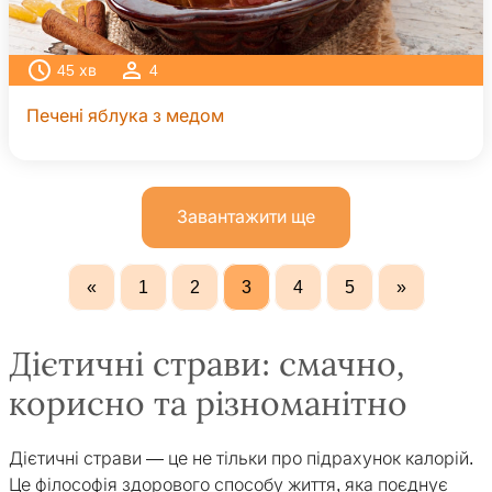
45
хв
4
Печені яблука з медом
Завантажити ще
«
1
2
3
4
5
»
Дієтичні страви: смачно,
корисно та різноманітно
Дієтичні страви — це не тільки про підрахунок калорій.
Це філософія здорового способу життя, яка поєднує