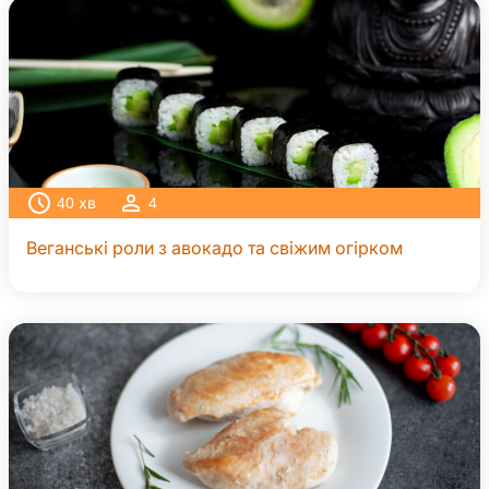
40
хв
4
Веганські роли з авокадо та свіжим огірком