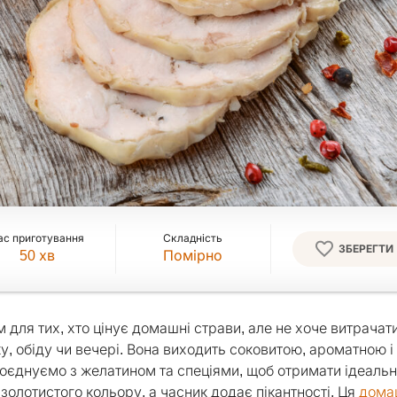
ас приготування
Складність
ЗБЕРЕГТИ
50
хв
Помірно
 для тих, хто цінує домашні страви, але не хоче витрачат
у, обіду чи вечері. Вона виходить соковитою, ароматною і
 поєднуємо з желатином та спеціями, щоб отримати ідеаль
золотистого кольору, а часник додає пікантності. Ця
дома