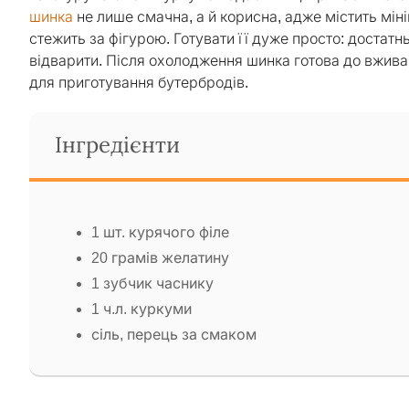
шинка
не лише смачна, а й корисна, адже містить міні
стежить за фігурою. Готувати її дуже просто: достатнь
відварити. Після охолодження шинка готова до вжива
для приготування бутербродів.
Інгредієнти
1 шт. курячого філе
20 грамів желатину
1 зубчик часнику
1 ч.л. куркуми
сіль, перець за смаком