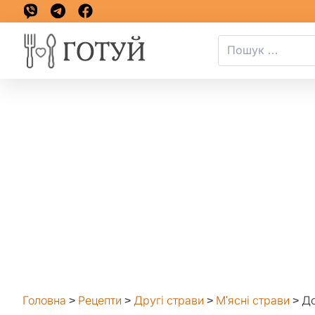
Головна
>
Рецепти
>
Другі страви
>
М'ясні страви
>
До