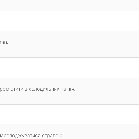
лин.
еремістити в холодильник на ніч.
а насолоджуватися стравою.