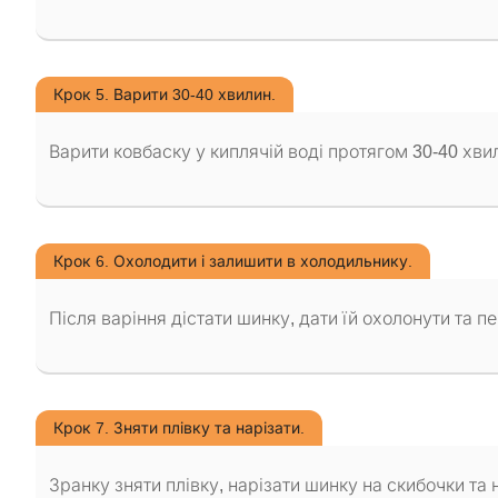
Крок 5. Варити 30-40 хвилин.
Варити ковбаску у киплячій воді протягом 30-40 хви
Крок 6. Охолодити і залишити в холодильнику.
Після варіння дістати шинку, дати їй охолонути та п
Крок 7. Зняти плівку та нарізати.
Зранку зняти плівку, нарізати шинку на скибочки т