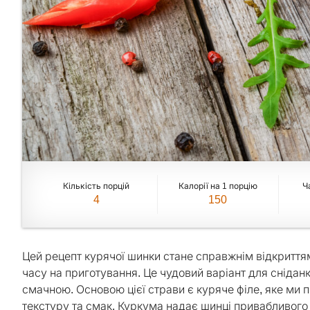
Кількість порцій
Калорії на 1 порцію
Ч
4
150
Цей рецепт курячої шинки стане справжнім відкриттям
часу на приготування. Це чудовий варіант для сніданк
смачною. Основою цієї страви є куряче філе, яке ми
текстуру та смак. Куркума надає шинці привабливого 