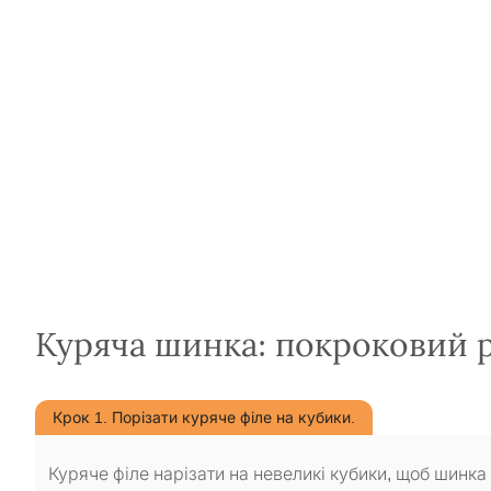
Куряча шинка: покроковий 
Крок 1. Порізати куряче філе на кубики.
Куряче філе нарізати на невеликі кубики, щоб шинк