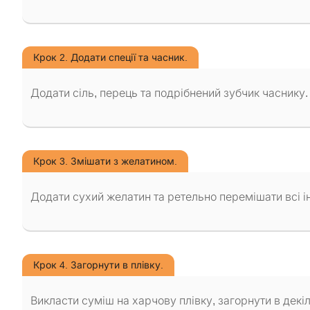
Крок 2. Додати спеції та часник.
Додати сіль, перець та подрібнений зубчик часнику
Крок 3. Змішати з желатином.
Додати сухий желатин та ретельно перемішати всі ін
Крок 4. Загорнути в плівку.
Викласти суміш на харчову плівку, загорнути в декіл