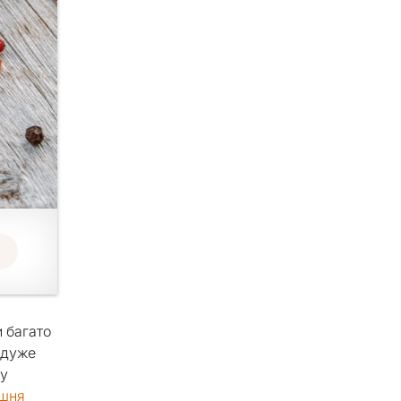
и багато
 дуже
ну
шня