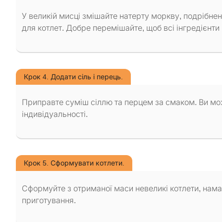
У великій мисці змішайте натерту моркву, подрібне
для котлет. Добре перемішайте, щоб всі інгредієнти
Крок 4. Додати сіль і перець.
Приправте суміш сіллю та перцем за смаком. Ви мож
індивідуальності.
Крок 5. Сформувати котлети.
Сформуйте з отриманої маси невеликі котлети, нама
приготування.