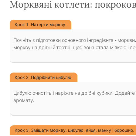
Морквяні котлети: покроко
Крок 1. Натерти моркву.
Почніть з підготовки основного інгредієнта - моркви. 
моркву на дрібній тертці, щоб вона стала м'якою і л
Крок 2. Подрібнити цибулю.
Цибулю очистіть і наріжте на дрібні кубики. Додайте
аромату.
Крок 3. Змішати моркву, цибулю, яйця, манку і борошно.