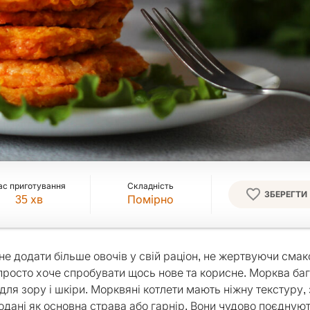
ас приготування
Складність
ЗБЕРЕГТИ
35
хв
Помірно
гне додати більше овочів у свій раціон, не жертвуючи смак
то просто хоче спробувати щось нове та корисне. Морква ба
 для зору і шкіри. Морквяні котлети мають ніжну текстуру,
одані як основна страва або гарнір. Вони чудово поєднуют