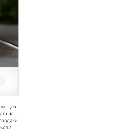
ом. Цей
гата на
 завдяки
ься з