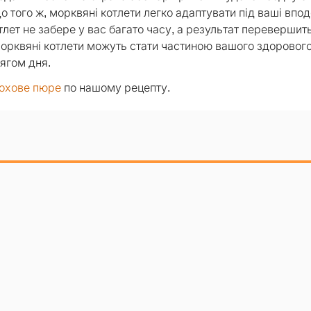
о того ж, морквяні котлети легко адаптувати під ваші впо
тлет не забере у вас багато часу, а результат перевершит
морквяні котлети можуть стати частиною вашого здоровог
ягом дня.
охове пюре
по нашому рецепту.