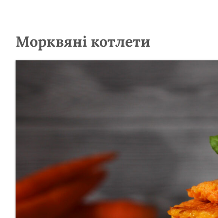
Морквяні котлети