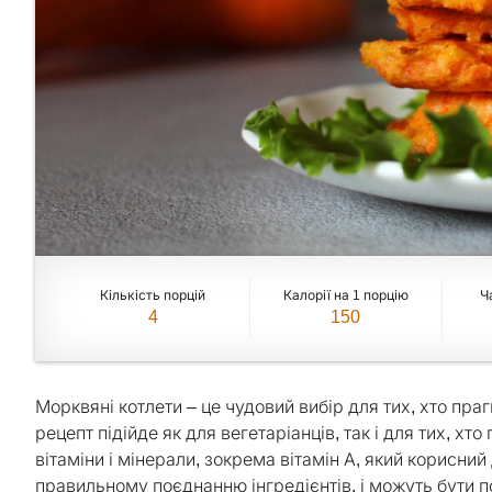
Кількість порцій
Калорії на 1 порцію
Ч
4
150
Морквяні котлети – це чудовий вибір для тих, хто пра
рецепт підійде як для вегетаріанців, так і для тих, х
вітаміни і мінерали, зокрема вітамін А, який корисний
правильному поєднанню інгредієнтів, і можуть бути п