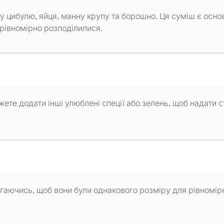
ну цибулю, яйця, манну крупу та борошно. Ця суміш є осн
 рівномірно розподілилися.
ете додати інші улюблені спеції або зелень, щоб надати с
гаючись, щоб вони були однакового розміру для рівномір