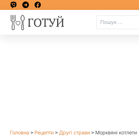
Головна
>
Рецепти
>
Другі страви
>
Морквяні котлети