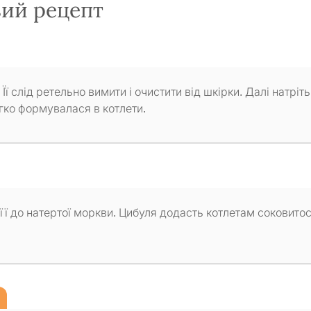
вий рецепт
Її слід ретельно вимити і очистити від шкірки. Далі натріть
егко формувалася в котлети.
 її до натертої моркви. Цибуля додасть котлетам соковитост