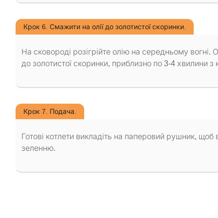
Крок 6. Смажити на олії до золотистої скоринки.
На сковороді розігрійте олію на середньому вогні. 
до золотистої скоринки, приблизно по 3-4 хвилини з 
Крок 7. Подача.
Готові котлети викладіть на паперовий рушник, що
зеленню.