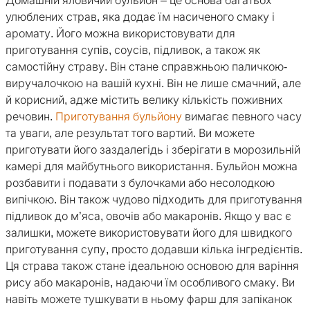
Домашній яловичий бульйон – це основа багатьох
улюблених страв, яка додає їм насиченого смаку і
аромату. Його можна використовувати для
приготування супів, соусів, підливок, а також як
самостійну страву. Він стане справжньою паличкою-
виручалочкою на вашій кухні. Він не лише смачний, але
й корисний, адже містить велику кількість поживних
речовин.
Приготування бульйону
вимагає певного часу
та уваги, але результат того вартий. Ви можете
приготувати його заздалегідь і зберігати в морозильній
камері для майбутнього використання. Бульйон можна
розбавити і подавати з булочками або несолодкою
випічкою. Він також чудово підходить для приготування
підливок до м’яса, овочів або макаронів. Якщо у вас є
залишки, можете використовувати його для швидкого
приготування супу, просто додавши кілька інгредієнтів.
Ця страва також стане ідеальною основою для варіння
рису або макаронів, надаючи їм особливого смаку. Ви
навіть можете тушкувати в ньому фарш для запіканок