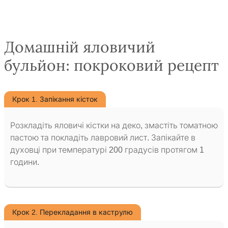
Домашній яловичий
бульйон: покроковий рецепт
Крок 1. Запікання кісток
Розкладіть яловичі кістки на деко, змастіть томатною
пастою та покладіть лавровий лист. Запікайте в
духовці при температурі 200 градусів протягом 1
години.
Крок 2. Перекладання в каструлю