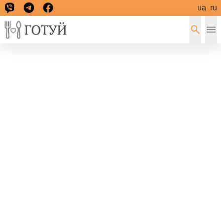
ua
ru