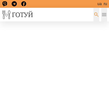
ua
ru