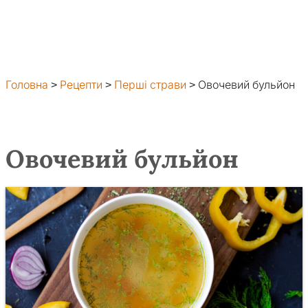
Головна
>
Рецепти
>
Перші страви
>
Овочевий бульйон
Овочевий бульйон