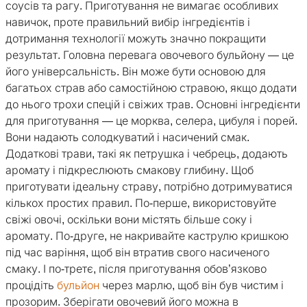
соусів та рагу. Приготування не вимагає особливих
навичок, проте правильний вибір інгредієнтів і
дотримання технології можуть значно покращити
результат. Головна перевага овочевого бульйону — це
його універсальність. Він може бути основою для
багатьох страв або самостійною стравою, якщо додати
до нього трохи спецій і свіжих трав. Основні інгредієнти
для приготування — це морква, селера, цибуля і порей.
Вони надають солодкуватий і насичений смак.
Додаткові трави, такі як петрушка і чебрець, додають
аромату і підкреслюють смакову глибину. Щоб
приготувати ідеальну страву, потрібно дотримуватися
кількох простих правил. По-перше, використовуйте
свіжі овочі, оскільки вони містять більше соку і
аромату. По-друге, не накривайте каструлю кришкою
під час варіння, щоб він втратив свого насиченого
смаку. І по-третє, після приготування обов’язково
процідіть
бульйон
через марлю, щоб він був чистим і
прозорим. Зберігати овочевий його можна в