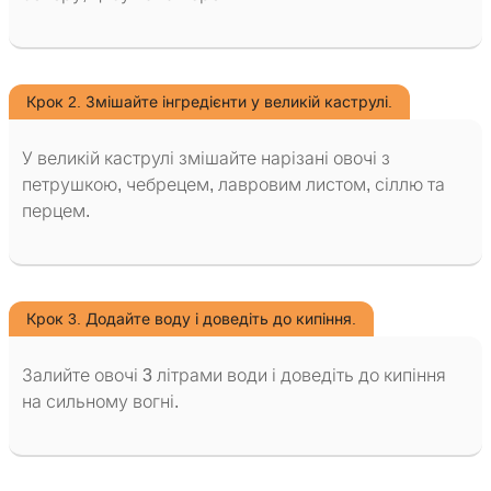
Крок 2. Змішайте інгредієнти у великій каструлі.
У великій каструлі змішайте нарізані овочі з
петрушкою, чебрецем, лавровим листом, сіллю та
перцем.
Крок 3. Додайте воду і доведіть до кипіння.
Залийте овочі 3 літрами води і доведіть до кипіння
на сильному вогні.