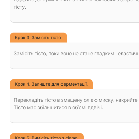
тісту.
Крок 3. Замісіть тісто.
Замісіть тісто, поки воно не стане гладким і еласти
Крок 4. Залиште для ферментації.
Перекладіть тісто в змащену олією миску, накрийте п
Тісто має збільшитися в об'ємі вдвічі.
Крок 5. Вимісіть тісто з сіллю.