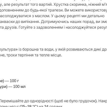
 але результат того вартий. Хрустка скоринка, ніжний м’
доповненням до будь-якої трапези. Ви можете використов
 насолоджуватися з маслом. У цьому рецепті ми детально
закваски до випікання. Дотримуючись наших порад, ви зм
 та друзів. Готуйте з задоволенням і насолоджуйтеся резу
ультура» із борошна та води, у якій розвиваються дикі др
не, трохи терпіння та тепле місце.
е) — 100 г
тури) — 100 мл
 Перемішайте до однорідності (щоб не було грудочок). Нак
му місці (25–28 °C) на 24 години.