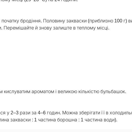
початку бродіння. Половину закваски (приблизно 100 г) в
и. Перемішайте й знову залиште в теплому місці.
м кислуватим ароматом і великою кількістю бульбашок.
ься у 2–3 рази за 4–6 годин. Можна зберігати її в холодиль
тина закваски : 1 частина борошна : 1 частина води).