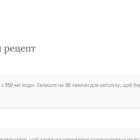
й рецепт
 з 350 мл води. Залиште на 30 хвилин для автолізу, щоб б
перемішайте, щоб закваска рівномірно розподілилася по в