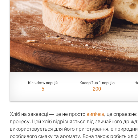
Кількість порцій
Калорії на 1 порцію
Ч
5
200
Хліб на заквасці — це не просто
випічка
, це справжнє
процесу. Цей хліб відрізняється від звичайного дріж
використовується для його приготування, є природним
особливого смаку та аромату. Вона також робить хліб 