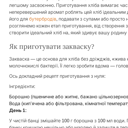
легшому засвоєнню. Приготування хліба вимагає часу,
неперевершений аромат роблять цей хліб ідеальним 
його для
бутербродів
, подавати з супами або просто
розглянемо кожен етап приготування, від створення 
створити ідеальний хліб на, який здивує вашу родину
Як приготувати закваску?
Закваска — це основа для хліба без дріжджів, «жива к
молочнокислі бактерії. Її легко зробити вдома — голов
Ось докладний рецепт приготування з нуля:
Інгредієнти:
Борошно (пшеничне або житнє, бажано цільнозернов
Вода (кип’ячена або фільтрована, кімнатної темпера
День 1:
У чистій банці змішайте 100 г борошна з 100 мл води.
банку кришкою нещільно або марлею й залиште в тепло