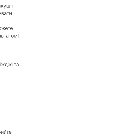
якуш і
увати
ожете
льтатом!
іжджі та
рийте