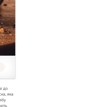
ві до
ка, яка
лібу
яють