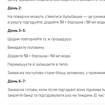
День 2:
На поверхні можуть з’явитися бульбашки — це ознака 
а решту підгодуйте: додайте 50 г борошна і 50 мл вод
День 3–5:
Щодня повторюйте ту ж процедуру:
Викидаєте половину.
Додаєте 50 г борошна і 50 мл води.
Перемішуєте й залишаєте в теплі.
Закваска поступово стане більш активною, з приємни
День 6–7:
Закваска готова, коли після підгодівлі вона піднімаєт
закритій банці та підгодовувати раз на тиждень (1 час