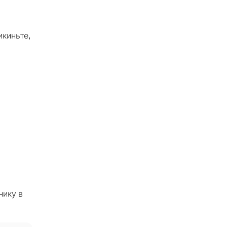
икиньте,
нику в