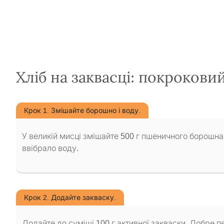
Хліб на заквасці: покрокови
Крок 1. Змішайте борошно і воду.
У великій мисці змішайте 500 г пшеничного борошна
ввібрало воду.
Крок 2. Додайте закваску.
Додайте до суміші 100 г активної закваски. Добре 