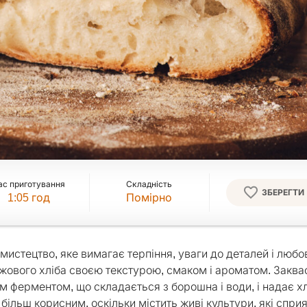
ас приготування
Складність
ЗБЕРЕГТИ
1:05
год
Помірно
 мистецтво, яке вимагає терпіння, уваги до деталей і любо
джового хліба своєю текстурою, смаком і ароматом. Заквас
 ферментом, що складається з борошна і води, і надає х
більш корисним, оскільки містить живі культури, які спри