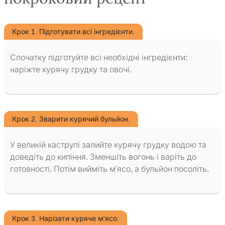
Крок 1. Підготувати всі інгредієнти.
Спочатку підготуйте всі необхідні інгредієнти:
наріжте курячу грудку та овочі.
Крок 2. Зварити курячий бульйон.
У великій каструлі залийте курячу грудку водою та
доведіть до кипіння. Зменшіть вогонь і варіть до
готовності. Потім вийміть м'ясо, а бульйон посоліть.
Крок 3. Нарізати куряче м'ясо.