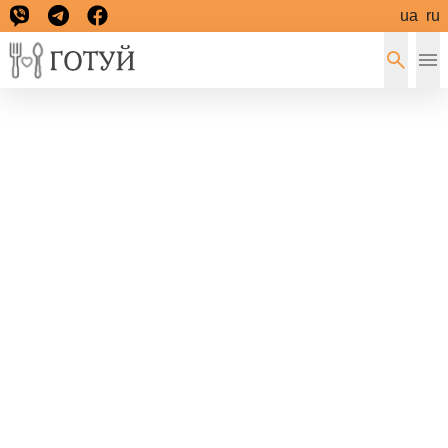
ua
ru