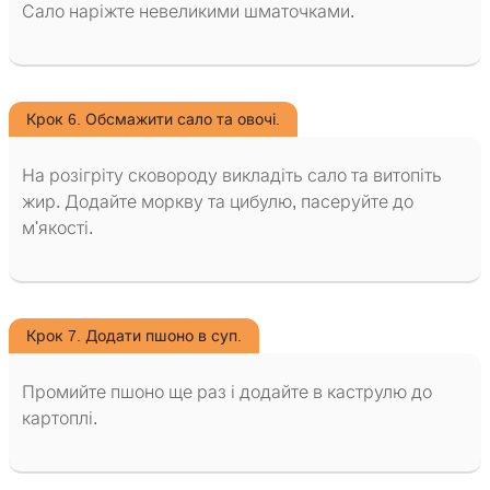
Сало наріжте невеликими шматочками.
Крок 6. Обсмажити сало та овочі.
На розігріту сковороду викладіть сало та витопіть
жир. Додайте моркву та цибулю, пасеруйте до
м'якості.
Крок 7. Додати пшоно в суп.
Промийте пшоно ще раз і додайте в каструлю до
картоплі.