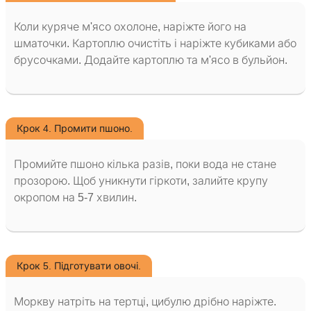
Коли куряче м'ясо охолоне, наріжте його на
шматочки. Картоплю очистіть і наріжте кубиками або
брусочками. Додайте картоплю та м'ясо в бульйон.
Крок 4. Промити пшоно.
Промийте пшоно кілька разів, поки вода не стане
прозорою. Щоб уникнути гіркоти, залийте крупу
окропом на 5-7 хвилин.
Крок 5. Підготувати овочі.
Моркву натріть на тертці, цибулю дрібно наріжте.