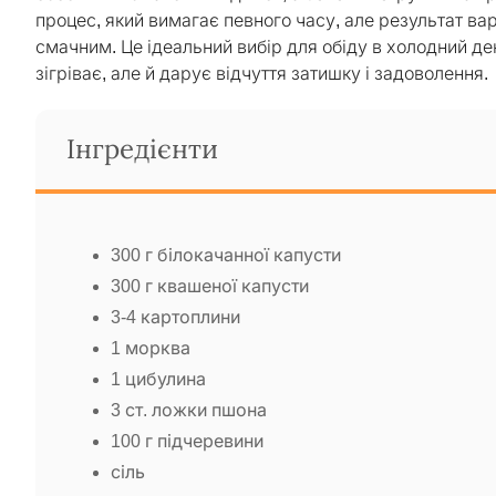
процес, який вимагає певного часу, але результат ва
смачним. Це ідеальний вибір для обіду в холодний ден
зігріває, але й дарує відчуття затишку і задоволення.
Інгредієнти
300 г білокачанної капусти
300 г квашеної капусти
3-4 картоплини
1 морква
1 цибулина
3 ст. ложки пшона
100 г підчеревини
сіль