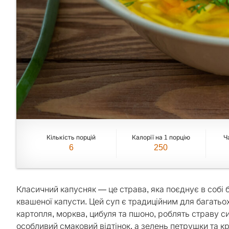
Кількість порцій
Калорії на 1 порцію
Ч
6
250
Класичний капусняк — це страва, яка поєднує в собі ба
квашеної капусти. Цей суп є традиційним для багатьох р
картопля, морква, цибуля та пшоно, роблять страву 
особливий смаковий відтінок, а зелень петрушки та к