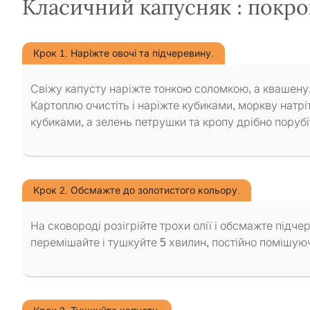
Класичний капусняк : покр
Крок 1. Наріжте овочі та підчеревину.
Свіжу капусту наріжте тонкою соломкою, а квашену
Картоплю очистіть і наріжте кубиками, моркву натріт
кубиками, а зелень петрушки та кропу дрібно порубі
Крок 2. Обсмажте до золотистого кольору.
На сковороді розігрійте трохи олії і обсмажте підч
перемішайте і тушкуйте 5 хвилин, постійно помішую