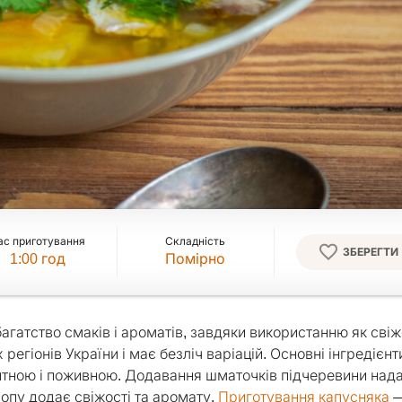
ас приготування
Складність
ЗБЕРЕГТИ
1:00
год
Помірно
гатство смаків і ароматів, завдяки використанню як свіжої
егіонів України і має безліч варіацій. Основні інгредієнти
ситною і поживною. Додавання шматочків підчеревини над
ропу додає свіжості та аромату.
Приготування капусняка
—