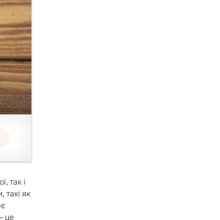
, так і
, такі як
ає
 це