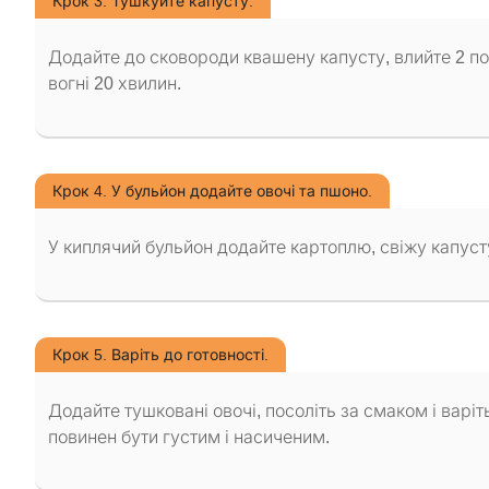
Крок 3. Тушкуйте капусту.
Додайте до сковороди квашену капусту, влийте 2 п
вогні 20 хвилин.
Крок 4. У бульйон додайте овочі та пшоно.
У киплячий бульйон додайте картоплю, свіжу капусту
Крок 5. Варіть до готовності.
Додайте тушковані овочі, посоліть за смаком і варіт
повинен бути густим і насиченим.