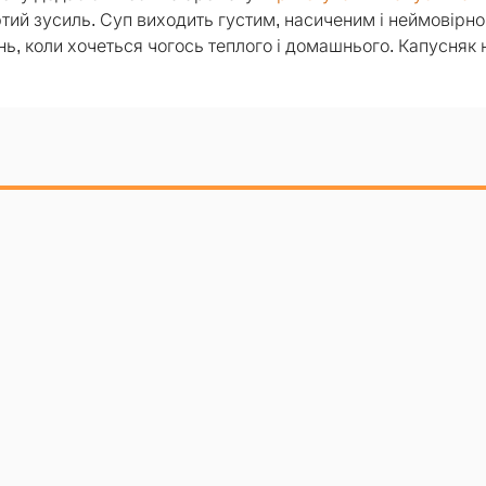
ртий зусиль. Суп виходить густим, насиченим і неймовірно
ь, коли хочеться чогось теплого і домашнього. Капусняк н