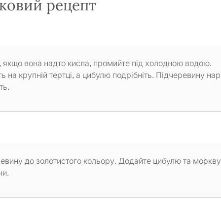
оковий рецепт
, якщо вона надто кисла, промийте під холодною водою.
ь на крупній тертці, а цибулю подрібніть. Підчеревину нар
ть.
еревину до золотистого кольору. Додайте цибулю та моркву
чи.