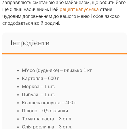
заправляють сметаною або майонезом, що робить його
ще більш насиченим. Цей
рецепт капусняка
стане
чудовим доповненням до вашого меню і обов’язково
сподобається всій родині.
Інгредієнти
М’ясо (будь-яке) – близько 1 кг
Картопля – 600 г
Морква – 1 шт.
Цибуля – 1 шт.
Квашена капуста – 400 г
Пшоно – 0,5 склянки
Томатна паста – 3 ст.л.
Олія рослинна – 3 ст.л.