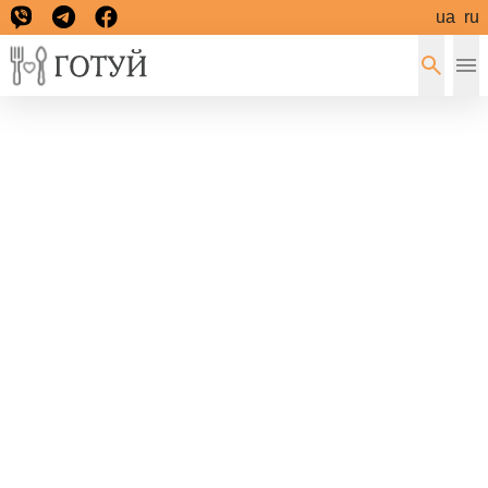
ua
ru