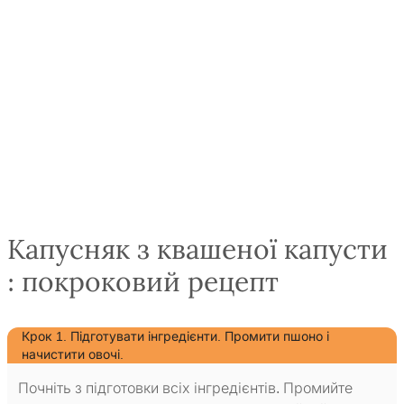
Капусняк з квашеної капусти
: покроковий рецепт
Крок 1. Підготувати інгредієнти. Промити пшоно і
начистити овочі.
Почніть з підготовки всіх інгредієнтів. Промийте