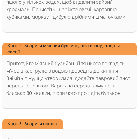
пшоно у кількох водах, щоб видалити зайвий
крохмаль. Почистіть і наріжте овочі: картоплю
кубиками, моркву і цибулю дрібними шматочками.
Крок 2. Зварити м'ясний бульйон, зняти піну, додати
спеції.
Приготуйте м'ясний бульйон. Для цього покладіть
м'ясо в каструлю з водою і доведіть до кипіння.
Зніміть піну, що утворилася, додайте лавровий лист і
перець горошком. Варіть на середньому вогні
близько 30 хвилин, після чого процідіть бульйон.
Крок 3. Зварити пшоно.