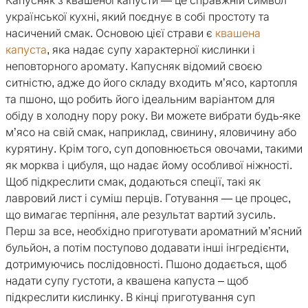
Капусняк з квашеної капусти — це справжній символ
української кухні, який поєднує в собі простоту та
насичений смак. Основою цієї страви є
квашена
капуста
, яка надає супу характерної кислинки і
неповторного аромату. Капусняк відомий своєю
ситністю, адже до його складу входить м’ясо, картопля
та пшоно, що робить його ідеальним варіантом для
обіду в холодну пору року. Ви можете вибрати будь-яке
м’ясо на свій смак, наприклад, свинину, яловичину або
курятину. Крім того, суп доповнюється овочами, такими
як морква і цибуля, що надає йому особливої ніжності.
Щоб підкреслити смак, додаються спеції, такі як
лавровий лист і суміш перців. Готування — це процес,
що вимагає терпіння, але результат вартий зусиль.
Перш за все, необхідно приготувати ароматний м’ясний
бульйон, а потім поступово додавати інші інгредієнти,
дотримуючись послідовності. Пшоно додається, щоб
надати супу густоти, а квашена капуста – щоб
підкреслити кислинку. В кінці приготування суп