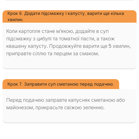
Крок 6. Додати підсмажку і капусту, варити ще кілька
хвилин.
Коли картопля стане м'якою, додайте в суп
підсмажку з цибулі та томатної пасти, а також
квашену капусту. Продовжуйте варити ще 5 хвилин,
приправте сіллю та перцем за смаком.
Крок 7. Заправити суп сметаною перед подачею.
Перед подачею заправте капусняк сметаною або
майонезом, прикрасьте свіжою зеленню.