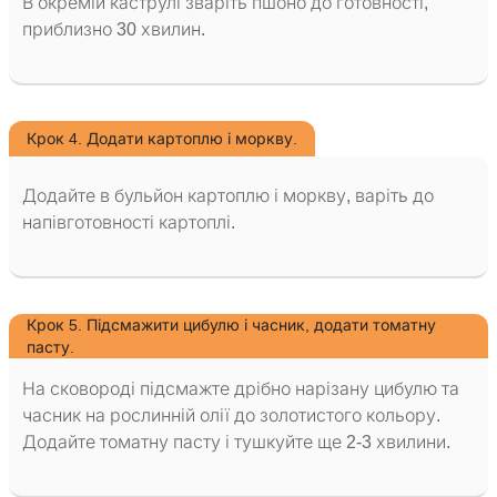
В окремій каструлі зваріть пшоно до готовності,
приблизно 30 хвилин.
Крок 4. Додати картоплю і моркву.
Додайте в бульйон картоплю і моркву, варіть до
напівготовності картоплі.
Крок 5. Підсмажити цибулю і часник, додати томатну
пасту.
На сковороді підсмажте дрібно нарізану цибулю та
часник на рослинній олії до золотистого кольору.
Додайте томатну пасту і тушкуйте ще 2-3 хвилини.