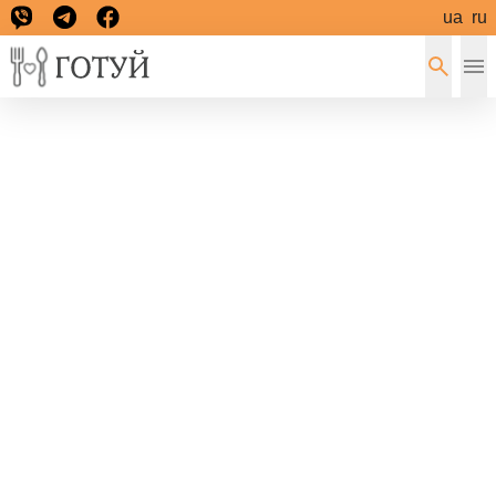
ua
ru