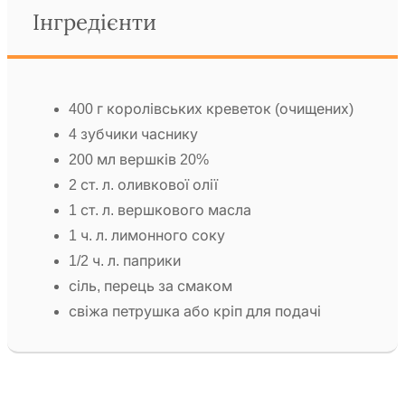
Інгредієнти
400 г королівських креветок (очищених)
4 зубчики часнику
200 мл вершків 20%
2 ст. л. оливкової олії
1 ст. л. вершкового масла
1 ч. л. лимонного соку
1/2 ч. л. паприки
сіль, перець за смаком
свіжа петрушка або кріп для подачі