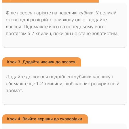
Філе лосося наріжте на невеликі кубики. У великій
сковорідці розігрійте оливкову олію і додайте
лосося. Підсмажте його на середньому вогні
протягом 5-7 хвилин, поки він не стане золотистим.
Крок 3. Додайте часник до лосося.
Додайте до лосося подрібнені зубчики часнику і
обсмажте ще 1-2 хвилини, щоб часник розкрив свій
аромат.
Крок 4. Влийте вершки до сковорідки.