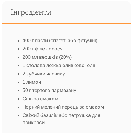
Інгредієнти
400 г пасти (спагеті або фетучіні)
200 г філе лосося
200 мл вершків (20%)
1 столова ложка оливкової олії
2 зубчики часнику
1 лимон
50 г тертого пармезану
Сіль за смаком
Чорний мелений перець за смаком
Свіжий базилік або петрушка для
прикраси