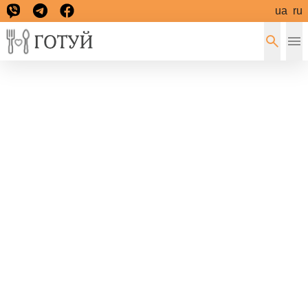
ua
ru