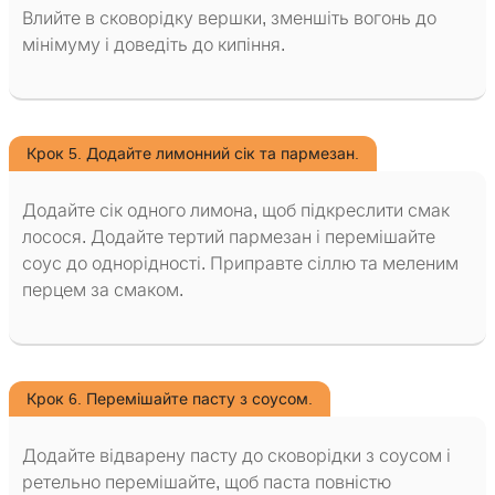
Влийте в сковорідку вершки, зменшіть вогонь до
мінімуму і доведіть до кипіння.
Крок 5. Додайте лимонний сік та пармезан.
Додайте сік одного лимона, щоб підкреслити смак
лосося. Додайте тертий пармезан і перемішайте
соус до однорідності. Приправте сіллю та меленим
перцем за смаком.
Крок 6. Перемішайте пасту з соусом.
Додайте відварену пасту до сковорідки з соусом і
ретельно перемішайте, щоб паста повністю