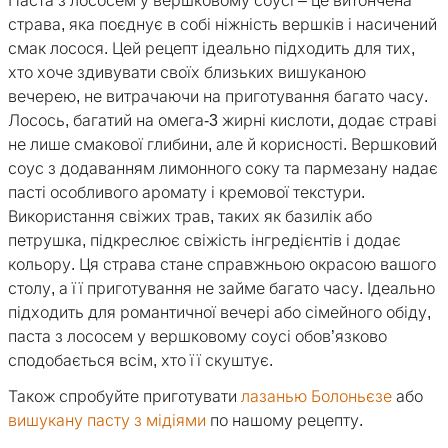
Паста з лососем у вершковому соусі – це витончена
страва, яка поєднує в собі ніжність вершків і насичений
смак лосося. Цей рецепт ідеально підходить для тих,
хто хоче здивувати своїх близьких вишуканою
вечерею, не витрачаючи на приготування багато часу.
Лосось, багатий на омега-3 жирні кислоти, додає страві
не лише смакової глибини, але й корисності. Вершковий
соус з додаванням лимонного соку та пармезану надає
пасті особливого аромату і кремової текстури.
Використання свіжих трав, таких як базилік або
петрушка, підкреслює свіжість інгредієнтів і додає
кольору. Ця страва стане справжньою окрасою вашого
столу, а її приготування не займе багато часу. Ідеально
підходить для романтичної вечері або сімейного обіду,
паста з лососем у вершковому соусі обов’язково
сподобається всім, хто її скуштує.
Також спробуйте приготувати
лазанью Болоньєзе
або
вишукану пасту з мідіями
по нашому рецепту.