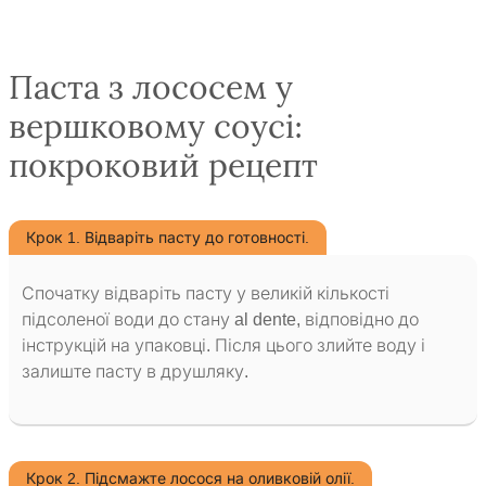
Паста з лососем у
вершковому соусі:
покроковий рецепт
Крок 1. Відваріть пасту до готовності.
Спочатку відваріть пасту у великій кількості
підсоленої води до стану al dente, відповідно до
інструкцій на упаковці. Після цього злийте воду і
залиште пасту в друшляку.
Крок 2. Підсмажте лосося на оливковій олії.