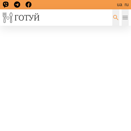
ua
ru