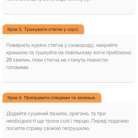
Крок 5. Тушкувати стегна у соусі.
Поверніть курячі стегна у сковороду, накрийте
кришкою та тушкуйте на повільному вогні приблизно
20 хвилин, поки стегна не стануть повністю
готовими.
Крок 6. Приправити спеціями та зеленью.
Додайте сушений базилік, орегано, та при
необхідності ще трохи солі і перцю. Перед подачею
посипте страву свіжою петрушкою.