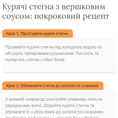
Курячі стегна з вершковим
соусом: покроковий рецепт
Крок 1. Підготувати курячі стегна.
Промийте курячі стегна під холодною водою та
обсушіть паперовими рушниками. Посоліть та
поперчіть стегна з обох боків.
Крок 2. Обсмажити стегна до золотистої скоринки.
У великій сковороді розігрійте оливкову олію на
середньому вогні. Додайте курячі стегна та
обсмажте їх з обох боків до золотистої скоринки,