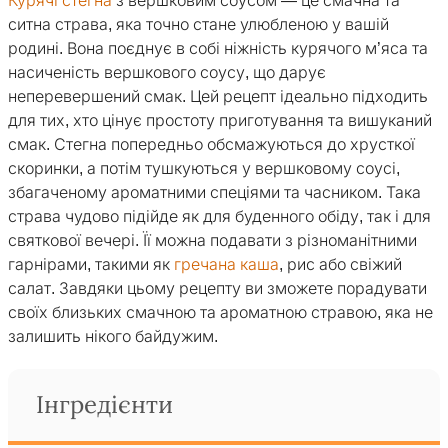
Курячі стегна
з вершковим соусом — це смачна та
ситна страва, яка точно стане улюбленою у вашій
родині. Вона поєднує в собі ніжність курячого м’яса та
насиченість вершкового соусу, що дарує
неперевершений смак. Цей рецепт ідеально підходить
для тих, хто цінує простоту приготування та вишуканий
смак. Стегна попередньо обсмажуються до хрусткої
скоринки, а потім тушкуються у вершковому соусі,
збагаченому ароматними спеціями та часником. Така
страва чудово підійде як для буденного обіду, так і для
святкової вечері. Її можна подавати з різноманітними
гарнірами, такими як
гречана каша
, рис або свіжий
салат. Завдяки цьому рецепту ви зможете порадувати
своїх близьких смачною та ароматною стравою, яка не
залишить нікого байдужим.
Інгредієнти