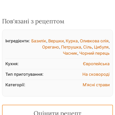
Пов'язані з рецептом
Інгредієнти:
Базилік
,
Вершки
,
Курка
,
Оливкова олія
,
Орегано
,
Петрушка
,
Сіль
,
Цибуля
,
Часник
,
Чорний перець
Кухня:
Європейська
Тип приготування:
На сковороді
Категорії:
М'ясні страви
Оцінити рецепт