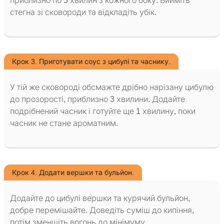
приблизно по 5 хвилин з кожного боку. Вийміть
стегна зі сковороди та відкладіть убік.
Крок 3. Приготувати соус з цибулі та часнику.
У тій же сковороді обсмажте дрібно нарізану цибулю
до прозорості, приблизно 3 хвилини. Додайте
подрібнений часник і готуйте ще 1 хвилину, поки
часник не стане ароматним.
Крок 4. Додати вершки та бульйон.
Додайте до цибулі вершки та курячий бульйон,
добре перемішайте. Доведіть суміш до кипіння,
потім зменшіть вогонь до мінімуму.