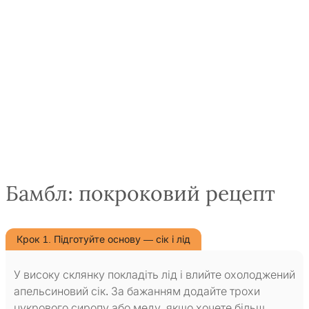
Бамбл: покроковий рецепт
Крок 1. Підготуйте основу — сік і лід
У високу склянку покладіть лід і влийте охолоджений
апельсиновий сік. За бажанням додайте трохи
цукрового сиропу або меду, якщо хочете більш