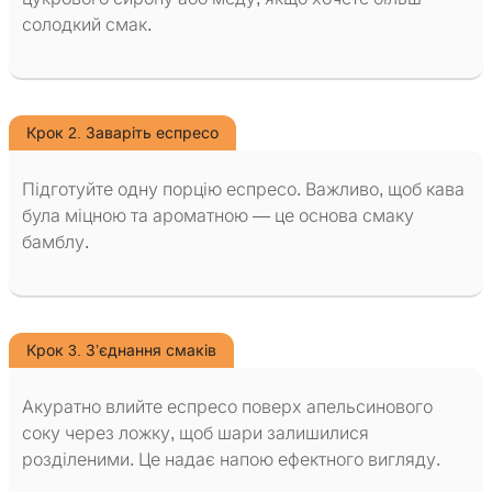
солодкий смак.
Крок 2. Заваріть еспресо
Підготуйте одну порцію еспресо. Важливо, щоб кава
була міцною та ароматною — це основа смаку
бамблу.
Крок 3. З’єднання смаків
Акуратно влийте еспресо поверх апельсинового
соку через ложку, щоб шари залишилися
розділеними. Це надає напою ефектного вигляду.