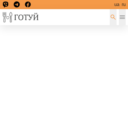
ua
ru