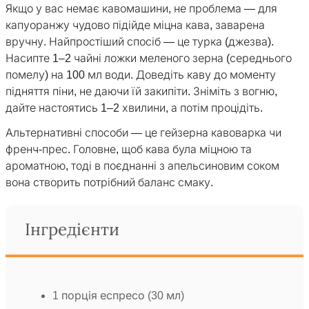
Якщо у вас немає кавомашини, не проблема — для
капуоранжу чудово підійде міцна кава, заварена
вручну. Найпростіший спосіб — це турка (джезва).
Насипте 1–2 чайні ложки меленого зерна (середнього
помелу) на 100 мл води. Доведіть каву до моменту
підняття піни, не даючи їй закипіти. Зніміть з вогню,
дайте настоятись 1–2 хвилини, а потім процідіть.
Альтернативні способи — це гейзерна кавоварка чи
френч-прес. Головне, щоб кава була міцною та
ароматною, тоді в поєднанні з апельсиновим соком
вона створить потрібний баланс смаку.
Інгредієнти
1 порція еспресо (30 мл)