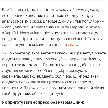
Бамбл кава, відома також як
джміль
або
капуоранж
, —
це яскравий холодний напій, який поєднує каву з
апельсиновим соком. Вперше джміль став популярним
у спеціалізованих кав’ярнях США та Європи, а згодом і
в Україні. Його унікальність полягає в контрастному
поєднанні гіркоти кави та цитрусової свіжості. Також у
нас є популярним кавовий напій
айс лате
.
Якщо хочете урізноманітнити класичний рецепт, можете
додати газовану воду або спеції — наприклад, імбир,
корицю чи кардамон. Також популярною добавкою є
фруктові сиропи — особливо добре смакують
карамель, маракуйя, манго, обліпиха. Ці інгредієнти
додають нових відтінків і роблять смак напою більш
насиченим. Також можна замінити апельсиновий сік на
грейпфрутовий, або мікс цитрусів.
Як приготувати еспресо без кавомашини: