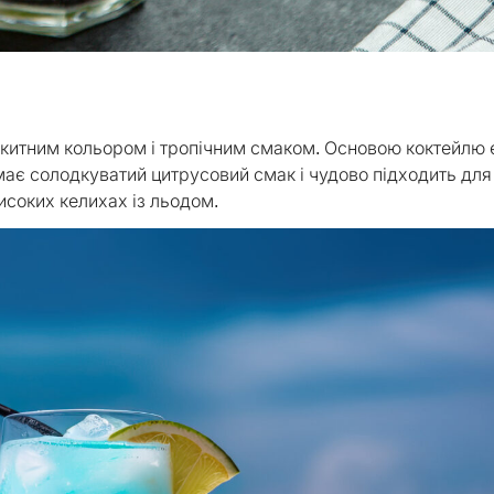
китним кольором і тропічним смаком. Основою коктейлю 
н має солодкуватий цитрусовий смак і чудово підходить для
исоких келихах із льодом.