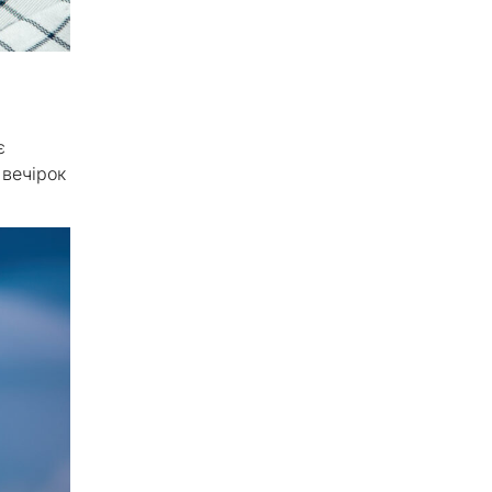
є
 вечірок