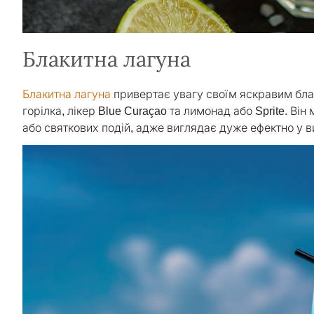
Блакитна лагуна
Блакитна лагуна
привертає увагу своїм яскравим бла
горілка, лікер Blue Curaçao та лимонад або Sprite. Ві
або святкових подій, адже виглядає дуже ефектно у в