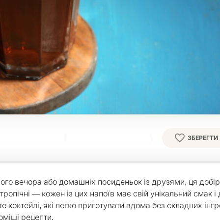
ЗБЕРЕГТИ
ього вечора або домашніх посиденьок із друзями, ця добір
 тропічні — кожен із цих напоїв має свій унікальний смак і
е коктейлі, які легко приготувати вдома без складних інгр
оміші рецепти.