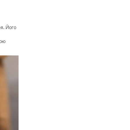
ря. Його
кою