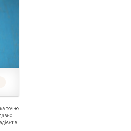
ка точно
 давно
едієнтів