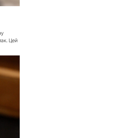
ну
мак. Цей