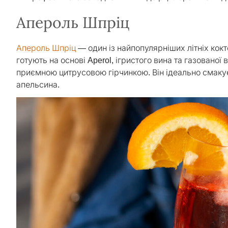
Апероль Шпріц
Апероль Шпріц
— один із найпопулярніших літніх кокт
готують на основі Aperol, ігристого вина та газованої
приємною цитрусовою гірчинкою. Він ідеально смаку
апельсина.