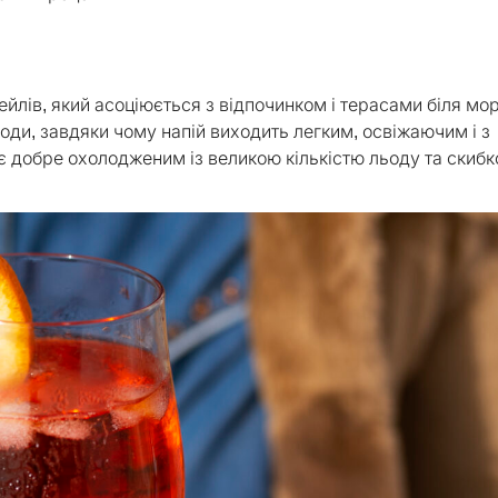
ейлів, який асоціюється з відпочинком і терасами біля мо
 води, завдяки чому напій виходить легким, освіжаючим і з
є добре охолодженим із великою кількістю льоду та скиб