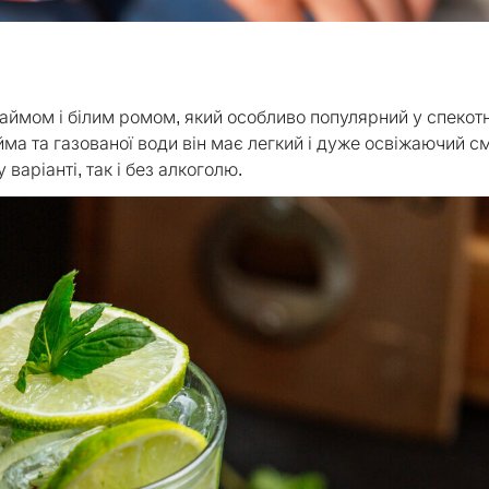
аймом і білим ромом, який особливо популярний у спекот
йма та газованої води він має легкий і дуже освіжаючий с
варіанті, так і без алкоголю.