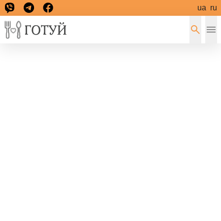
ua
ru