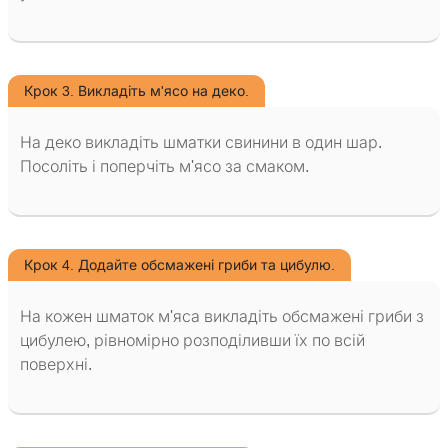
Крок 3. Викладіть м'ясо на деко.
На деко викладіть шматки свинини в один шар.
Посоліть і поперчіть м'ясо за смаком.
Крок 4. Додайте обсмажені гриби та цибулю.
На кожен шматок м'яса викладіть обсмажені гриби з
цибулею, рівномірно розподіливши їх по всій
поверхні.