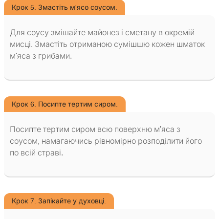
Крок 5. Змастіть м'ясо соусом.
Для соусу змішайте майонез і сметану в окремій
мисці. Змастіть отриманою сумішшю кожен шматок
м'яса з грибами.
Крок 6. Посипте тертим сиром.
Посипте тертим сиром всю поверхню м'яса з
соусом, намагаючись рівномірно розподілити його
по всій страві.
Крок 7. Запікайте у духовці.