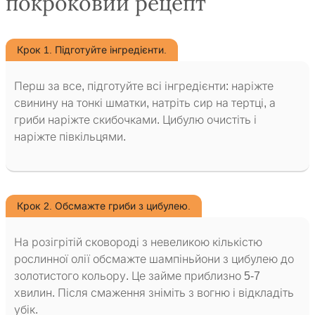
покроковий рецепт
Крок 1. Підготуйте інгредієнти.
Перш за все, підготуйте всі інгредієнти: наріжте
свинину на тонкі шматки, натріть сир на тертці, а
гриби наріжте скибочками. Цибулю очистіть і
наріжте півкільцями.
Крок 2. Обсмажте гриби з цибулею.
На розігрітій сковороді з невеликою кількістю
рослинної олії обсмажте шампіньйони з цибулею до
золотистого кольору. Це займе приблизно 5-7
хвилин. Після смаження зніміть з вогню і відкладіть
убік.