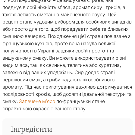
М’ясо по-французьки – це вишукана страва, яка
поєднує в собі ніжність м’яса, аромат сиру і грибів, а
також легкість сметанно-майонезного соусу. Цей
рецепт стане чудовим вибором для особливих випадків
або просто для того, щоб порадувати себе та близьких
смачною вечерею. Походження цієї страви пов’язане з
французькою кухнею, проте вона набула великої
популярності в Україні завдяки своїй простоті та
вишуканому смаку. Ви можете використовувати різні
види м’яса, такі як свинина, телятина або курятина,
залежно від ваших уподобань. Сир додає страві
вершковий смак, а гриби надають їй особливого
аромату. Під час приготування важливо дотримуватися
послідовності кроків, щоб досягти ідеальної текстури та
смаку.
Запечене м’ясо
по-французьки стане
справжньою окрасою вашого столу.
Інгредієнти