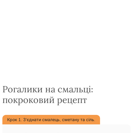
Рогалики на смальці:
покроковий рецепт
Крок 1. З'єднати смалець, сметану та сіль.