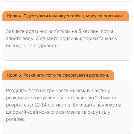
Крок 4. Підготувати начинку з горіхів, маку та родзинок.
Залийте родзинки кип'ятком на 5 хвилин, потім
злийте воду. З'єднайте родзинки, горіхи та мак у
блендері та подрібніть.
Крок 5. Розкачати тісто та сформувати рогалики.
Розділіть тісто на три частини. Кожну частину
розкачайте в круглий пласт товщиною 2-3 мм та
розріжте на 12-14 сегментів. Викладіть начинку на
широкий край кожного сегмента та скрутіть у
рогалик.