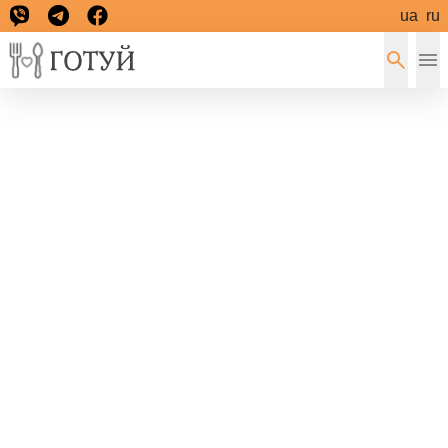
ua
ru