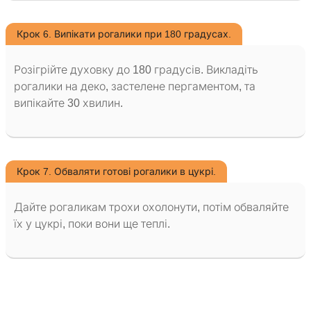
Крок 6. Випікати рогалики при 180 градусах.
Розігрійте духовку до 180 градусів. Викладіть
рогалики на деко, застелене пергаментом, та
випікайте 30 хвилин.
Крок 7. Обваляти готові рогалики в цукрі.
Дайте рогаликам трохи охолонути, потім обваляйте
їх у цукрі, поки вони ще теплі.