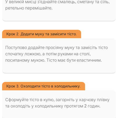
У великій мисці з'єднайте смалець, сметану та сіль,
ретельно перемішайте.
Крок 2. Додати муку та замісити тісто.
Поступово додайте просіяну муку та замісіть тісто
спочатку ложкою, а потім руками на столі,
посипаному мукою. Тісто має бути еластичним.
Крок 3. Охолодити тісто в холодильнику.
Сформуйте тісто в кулю, загорніть у харчову плівку
та охолодіть у холодильнику протягом 2 годин.