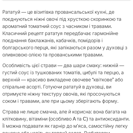
Рататуй — це візитівка провансальської кухні, де
поєднуються ніжні овочі під хрусткою скоринкою та
ароматний томатний соус з часником і травами.
Класичний рецепт рататуя передбачає гармонійне
поєднання баклажанів, кабачків, помідорів і
болгарського перця, які запікаються разом у духовці з
оливковою олією та прованськими травами.
Особливість цієї страви — два шари смаку: нижній —
густий соус із тушкованих томатів, цибулі та перцю, а
верхній — красиво викладене овочеве “квіткове” або
спіральне асорті. Готуючи рататуй в духовці, ви
отримуєте ніжну текстуру овочів, які просочуються
соком і травами, але при цьому зберігають форму.
Страва не лише смачна, але й корисна: вона багата на
клітковину, вітаміни (особливо A та C) та антиоксиданти.
Її можна подавати як гарнір до м’яса, самостійну легку