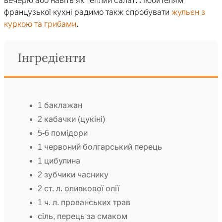
вечерю або навіть як теплий салат. Любителям
французької кухні радимо такж спробувати
жульєн з
куркою та грибами
.
Інгредієнти
1 баклажан
2 кабачки (цукіні)
5-6 помідори
1 червоний болгарський перець
1 цибулина
2 зубчики часнику
2 ст. л. оливкової олії
1 ч. л. прованських трав
сіль, перець за смаком