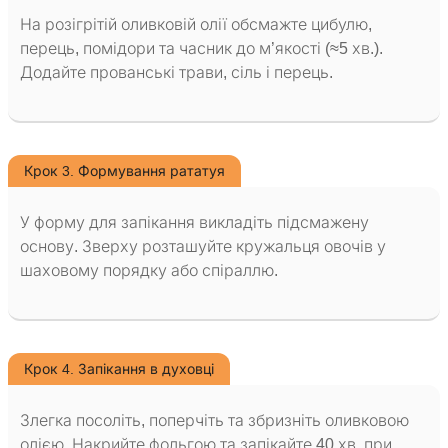
На розігрітій оливковій олії обсмажте цибулю,
перець, помідори та часник до м’якості (≈5 хв.).
Додайте прованські трави, сіль і перець.
Крок 3. Формування рататуя
У форму для запікання викладіть підсмажену
основу. Зверху розташуйте кружальця овочів у
шаховому порядку або спіраллю.
Крок 4. Запікання в духовці
Злегка посоліть, поперчіть та збризніть оливковою
олією. Накрийте фольгою та запікайте 40 хв. при