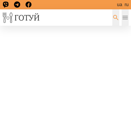
ua
ru