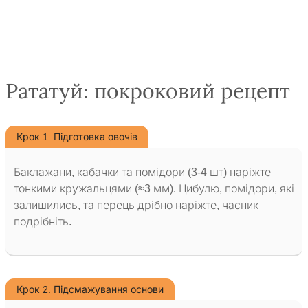
Рататуй: покроковий рецепт
Крок 1. Підготовка овочів
Баклажани, кабачки та помідори (3-4 шт) наріжте
тонкими кружальцями (≈3 мм). Цибулю, помідори, які
залишились, та перець дрібно наріжте, часник
подрібніть.
Крок 2. Підсмажування основи