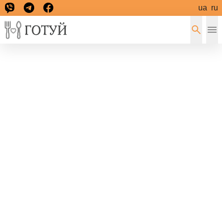
ua
ru