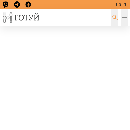
ua
ru