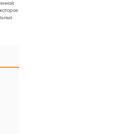
ленной
 которое
льных