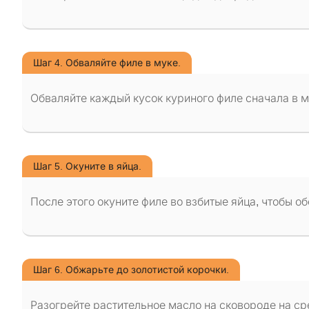
Шаг 4. Обваляйте филе в муке.
Обваляйте каждый кусок куриного филе сначала в м
Шаг 5. Окуните в яйца.
После этого окуните филе во взбитые яйца, чтобы 
Шаг 6. Обжарьте до золотистой корочки.
Разогрейте растительное масло на сковороде на ср