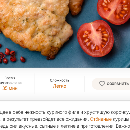
Время
Сложность
риготовления
СОХРАНИТЬ
Легко
35
мин
ее в себе нежность куриного филе и хрустящую корочку.
, а результат превзойдет все ожидания.
Отбивные
курицы
едь они вкусные, сытные и легкие в приготовлении. Важно