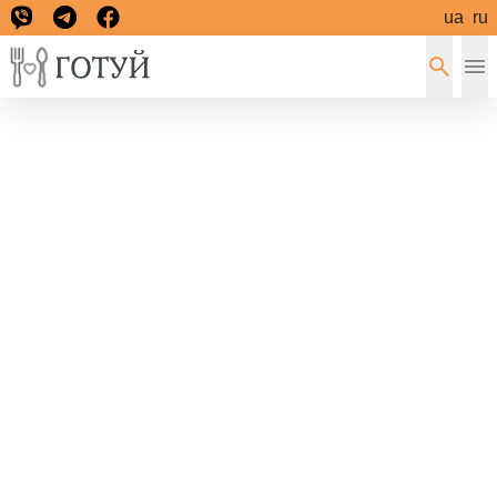
ua
ru