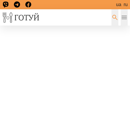
ua
ru