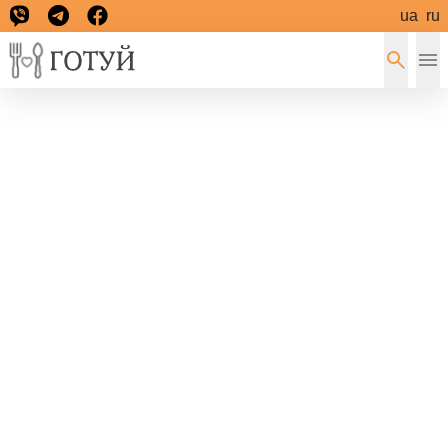
ua
ru