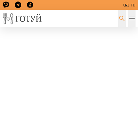
ua
ru