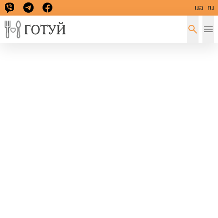
ua
ru