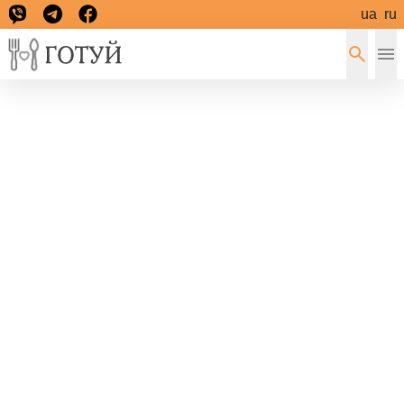
ua
ru