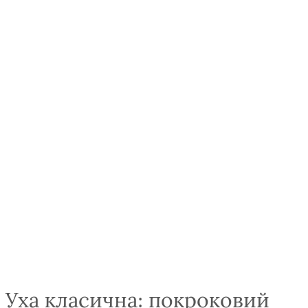
Уха класична: покроковий