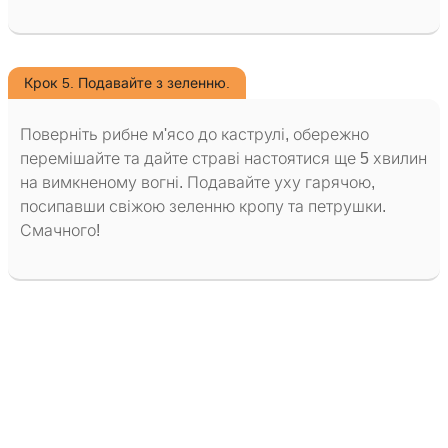
Крок 5. Подавайте з зеленню.
Поверніть рибне м'ясо до каструлі, обережно
перемішайте та дайте страві настоятися ще 5 хвилин
на вимкненому вогні. Подавайте уху гарячою,
посипавши свіжою зеленню кропу та петрушки.
Смачного!