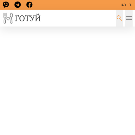
ua
ru