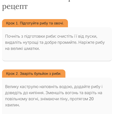
рецепт
Крок 1. Підготуйте рибу та овочі.
Почніть з підготовки риби: очистіть її від луски,
видаліть нутрощі та добре промийте. Наріжте рибу
на великі шматки.
Крок 2. Зваріть бульйон з риби.
Велику каструлю наповніть водою, додайте рибу і
доведіть до кипіння. Зменшіть вогонь та варіть на
повільному вогні, знімаючи піну, протягом 20
хвилин.