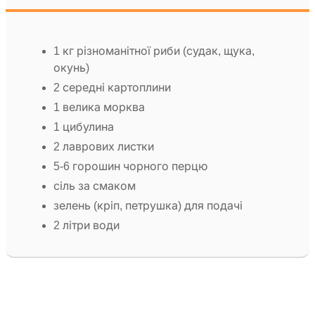
1 кг різноманітної риби (судак, щука,
окунь)
2 середні картоплини
1 велика морква
1 цибулина
2 лаврових листки
5-6 горошин чорного перцю
сіль за смаком
зелень (кріп, петрушка) для подачі
2 літри води