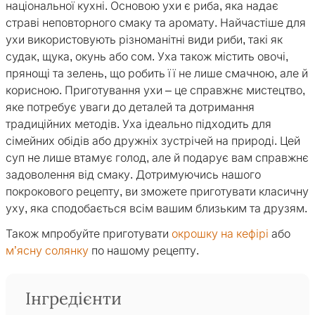
національної кухні. Основою ухи є риба, яка надає
страві неповторного смаку та аромату. Найчастіше для
ухи використовують різноманітні види риби, такі як
судак, щука, окунь або сом. Уха також містить овочі,
прянощі та зелень, що робить її не лише смачною, але й
корисною. Приготування ухи – це справжнє мистецтво,
яке потребує уваги до деталей та дотримання
традиційних методів. Уха ідеально підходить для
сімейних обідів або дружніх зустрічей на природі. Цей
суп не лише втамує голод, але й подарує вам справжнє
задоволення від смаку. Дотримуючись нашого
покрокового рецепту, ви зможете приготувати класичну
уху, яка сподобається всім вашим близьким та друзям.
Також мпробуйте приготувати
окрошку на кефірі
або
м’ясну солянку
по нашому рецепту.
Інгредієнти