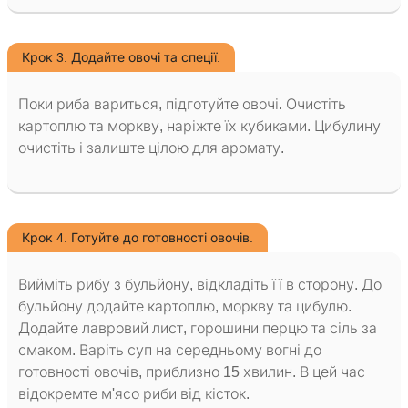
Крок 3. Додайте овочі та спеції.
Поки риба вариться, підготуйте овочі. Очистіть
картоплю та моркву, наріжте їх кубиками. Цибулину
очистіть і залиште цілою для аромату.
Крок 4. Готуйте до готовності овочів.
Вийміть рибу з бульйону, відкладіть її в сторону. До
бульйону додайте картоплю, моркву та цибулю.
Додайте лавровий лист, горошини перцю та сіль за
смаком. Варіть суп на середньому вогні до
готовності овочів, приблизно 15 хвилин. В цей час
відокремте м'ясо риби від кісток.