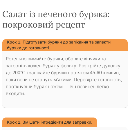
Салат із печеного буряка:
покроковий рецепт
Крок 1. Підготувати буряки до запікання та запекти
буряки до готовності.
Ретельно вимийте буряки, обріжте кінчики та
загорніть кожен буряк у фольгу. Розігрійте духовку
до 200°C і запікайте буряки протягом 45-60 хвилин,
поки вони не стануть м'якими. Перевірте готовність,
проткнувши буряк ножем — він повинен легко
входити.
Крок 2. Змішати інгредієнти для заправки.