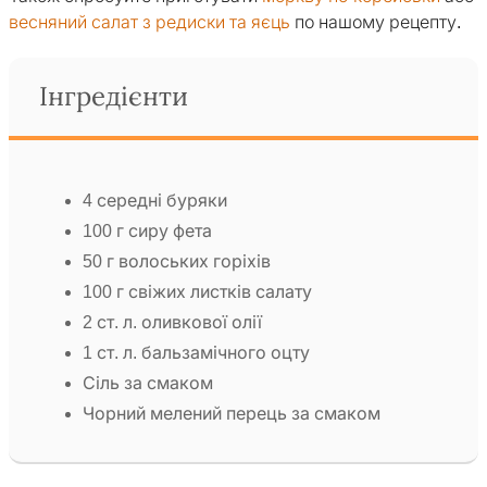
весняний салат з редиски та яєць
по нашому рецепту.
Інгредієнти
4 середні буряки
100 г сиру фета
50 г волоських горіхів
100 г свіжих листків салату
2 ст. л. оливкової олії
1 ст. л. бальзамічного оцту
Сіль за смаком
Чорний мелений перець за смаком