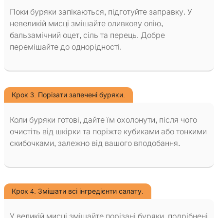
Поки буряки запікаються, підготуйте заправку. У
невеликій мисці змішайте оливкову олію,
бальзамічний оцет, сіль та перець. Добре
перемішайте до однорідності.
Крок 3. Порізати запечені буряки.
Коли буряки готові, дайте їм охолонути, після чого
очистіть від шкірки та поріжте кубиками або тонкими
скибочками, залежно від вашого вподобання.
Крок 4. Змішати всі інгредієнти салату.
У великій мисці змішайте порізані буряки, подрібнені