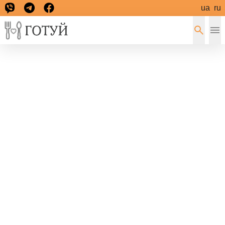
ua
ru