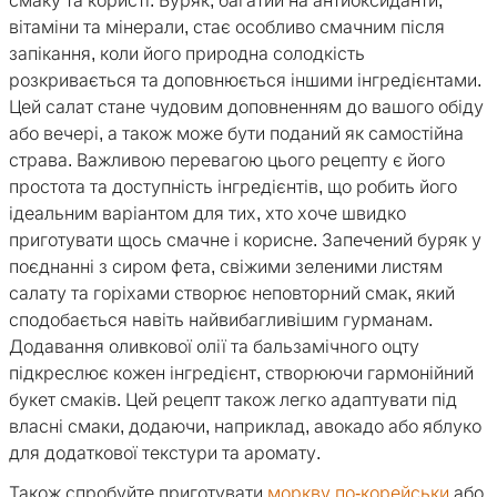
смаку та користі. Буряк, багатий на антиоксиданти,
вітаміни та мінерали, стає особливо смачним після
запікання, коли його природна солодкість
розкривається та доповнюється іншими інгредієнтами.
Цей салат стане чудовим доповненням до вашого обіду
або вечері, а також може бути поданий як самостійна
страва. Важливою перевагою цього рецепту є його
простота та доступність інгредієнтів, що робить його
ідеальним варіантом для тих, хто хоче швидко
приготувати щось смачне і корисне. Запечений буряк у
поєднанні з сиром фета, свіжими зеленими листям
салату та горіхами створює неповторний смак, який
сподобається навіть найвибагливішим гурманам.
Додавання оливкової олії та бальзамічного оцту
підкреслює кожен інгредієнт, створюючи гармонійний
букет смаків. Цей рецепт також легко адаптувати під
власні смаки, додаючи, наприклад, авокадо або яблуко
для додаткової текстури та аромату.
Також спробуйте приготувати
моркву по-корейськи
або