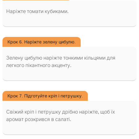
Наріжте томати кубиками.
Крок 6. Наріжте зелену цибулю.
Зелену цибулю наріжте тонкими кільцями для
легкого пікантного акценту.
Крок 7. Підготуйте кріп і петрушку.
Свіжий кріп і петрушку дрібно наріжте, щоб їх
аромат розкрився в салаті.