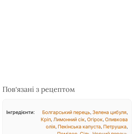
Пов'язані з рецептом
Інгредієнти:
Болгарський перець
,
Зелена цибуля
,
Кріп
,
Лимонний сік
,
Огірок
,
Оливкова
олія
,
Пекінська капуста
,
Петрушка
,
Помідор
,
Сіль
,
Чорний перець