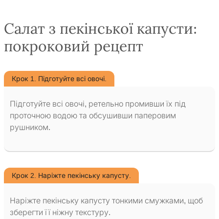
Салат з пекінської капусти:
покроковий рецепт
Крок 1. Підготуйте всі овочі.
Підготуйте всі овочі, ретельно промивши їх під
проточною водою та обсушивши паперовим
рушником.
Крок 2. Наріжте пекінську капусту.
Наріжте пекінську капусту тонкими смужками, щоб
зберегти її ніжну текстуру.