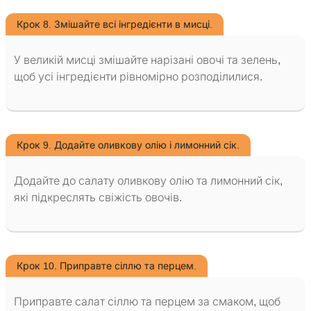
Крок 8. Змішайте всі інгредієнти в мисці.
У великій мисці змішайте нарізані овочі та зелень,
щоб усі інгредієнти рівномірно розподілилися.
Крок 9. Додайте оливкову олію і лимонний сік.
Додайте до салату оливкову олію та лимонний сік,
які підкреслять свіжість овочів.
Крок 10. Приправте сіллю та перцем.
Приправте салат сіллю та перцем за смаком, щоб