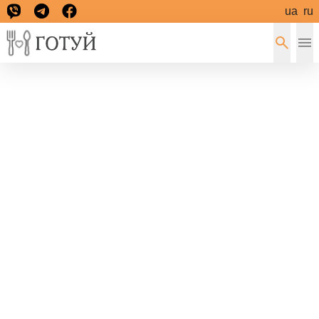
ua
ru