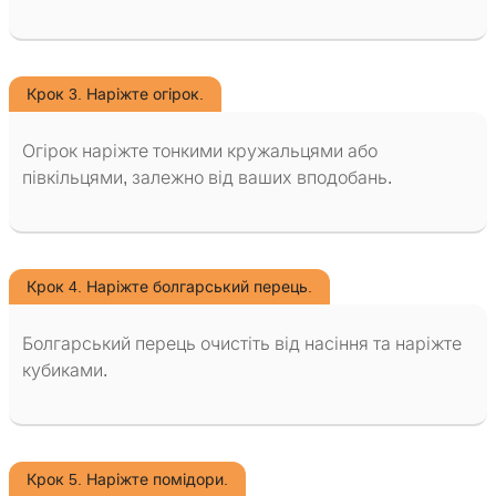
Крок 3. Наріжте огірок.
Огірок наріжте тонкими кружальцями або
півкільцями, залежно від ваших вподобань.
Крок 4. Наріжте болгарський перець.
Болгарський перець очистіть від насіння та наріжте
кубиками.
Крок 5. Наріжте помідори.