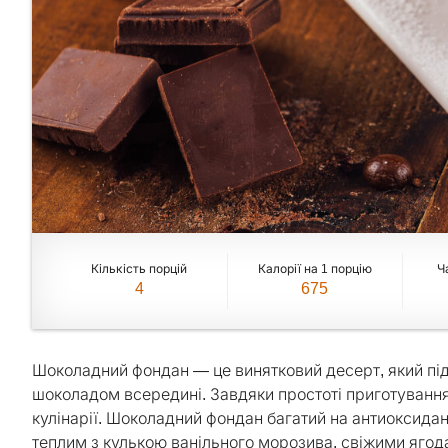
Кількість порцій
Калорії на 1 порцію
Ч
4
675
Шоколадний фондан — це винятковий десерт, який під
шоколадом всередині. Завдяки простоті приготування,
кулінарії. Шоколадний фондан багатий на антиоксидан
теплим з кулькою ванільного морозива, свіжими ягод