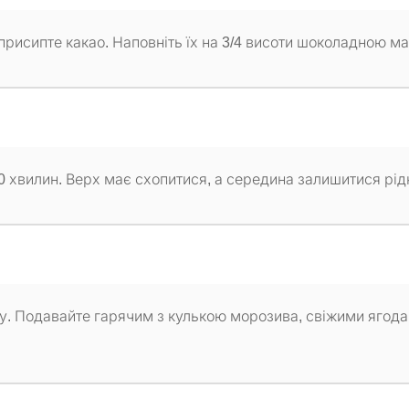
рисипте какао. Наповніть їх на 3/4 висоти шоколадною м
10 хвилин. Верх має схопитися, а середина залишитися рід
ку. Подавайте гарячим з кулькою морозива, свіжими ягод