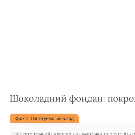
Шоколадний фондан: покро
Крок 1. Підготуємо шоколад
Наріжте темний шоколад на шматочки та розтопіть р