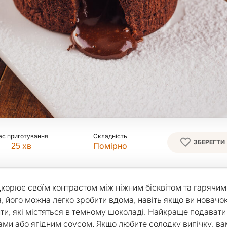
ас приготування
Складність
ЗБЕРЕГТИ
25
хв
Помірно
корює своїм контрастом між ніжним бісквітом та гарячим
 його можна легко зробити вдома, навіть якщо ви новачок
ти, які містяться в темному шоколаді. Найкраще подавати
ами або ягідним соусом. Якщо любите солодку випічку, ва