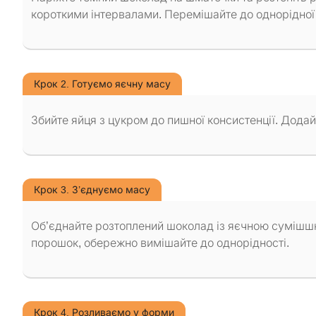
короткими інтервалами. Перемішайте до однорідної
Крок 2. Готуємо яєчну масу
Збийте яйця з цукром до пишної консистенції. Додайт
Крок 3. З’єднуємо масу
Об’єднайте розтоплений шоколад із яєчною сумішшю
порошок, обережно вимішайте до однорідності.
Крок 4. Розливаємо у форми