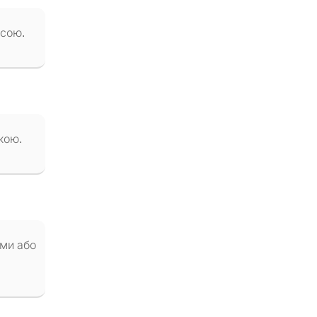
асою.
кою.
ами або