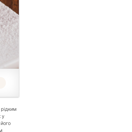
 рідким
 у
 його
м