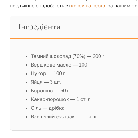
неодмінно сподобаються
кекси на кефірі
за нашим ре
Інгредієнти
Темний шоколад (70%) — 200 г
Вершкове масло — 100 г
Цукор — 100 г
Яйця — 3 шт.
Борошно — 50 г
Какао-порошок — 1 ст. л.
Сіль — дрібка
Ванільний екстракт — 1 ч. л.