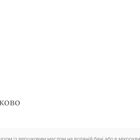
ково
азом із вершковим маслом на водяній бані або в мікрохв