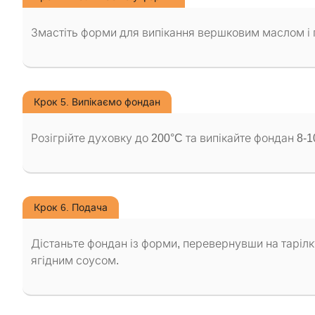
Змастіть форми для випікання вершковим маслом і п
Крок 5. Випікаємо фондан
Розігрійте духовку до 200°C та випікайте фондан 8-
Крок 6. Подача
Дістаньте фондан із форми, перевернувши на таріл
ягідним соусом.