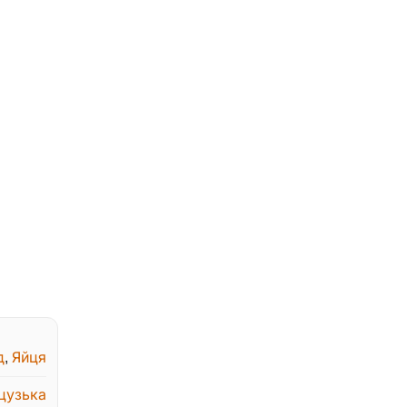
д
,
Яйця
цузька