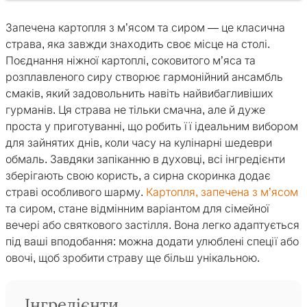
Запечена картопля з м’ясом та сиром — це класична
страва, яка завжди знаходить своє місце на столі.
Поєднання ніжної картоплі, соковитого м’яса та
розплавленого сиру створює гармонійний ансамбль
смаків, який задовольнить навіть найвибагливіших
гурманів. Ця страва не тільки смачна, але й дуже
проста у приготуванні, що робить її ідеальним вибором
для зайнятих днів, коли часу на кулінарні шедеври
обмаль. Завдяки запіканню в духовці, всі інгредієнти
зберігають свою користь, а сирна скоринка додає
страві особливого шарму.
Картопля, запечена з м’ясом
та сиром, стане відмінним варіантом для сімейної
вечері або святкового застілля. Вона легко адаптується
під ваші вподобання: можна додати улюблені спеції або
овочі, щоб зробити страву ще більш унікальною.
Інгредієнти