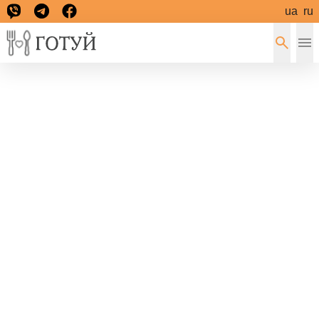
ua
ru