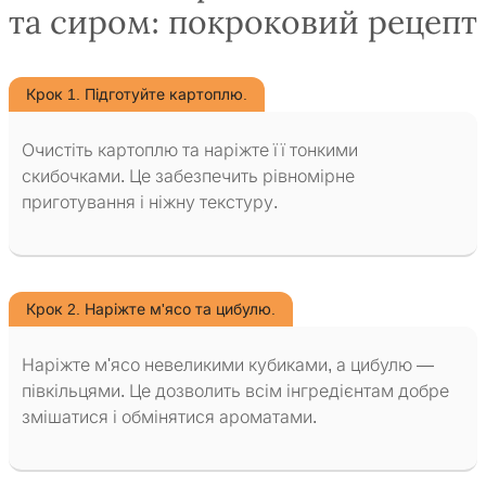
та сиром: покроковий рецепт
Крок 1. Підготуйте картоплю.
Очистіть картоплю та наріжте її тонкими
скибочками. Це забезпечить рівномірне
приготування і ніжну текстуру.
Крок 2. Наріжте м'ясо та цибулю.
Наріжте м'ясо невеликими кубиками, а цибулю —
півкільцями. Це дозволить всім інгредієнтам добре
змішатися і обмінятися ароматами.