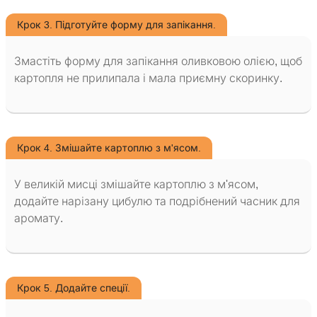
Крок 3. Підготуйте форму для запікання.
Змастіть форму для запікання оливковою олією, щоб
картопля не прилипала і мала приємну скоринку.
Крок 4. Змішайте картоплю з м'ясом.
У великій мисці змішайте картоплю з м'ясом,
додайте нарізану цибулю та подрібнений часник для
аромату.
Крок 5. Додайте спеції.