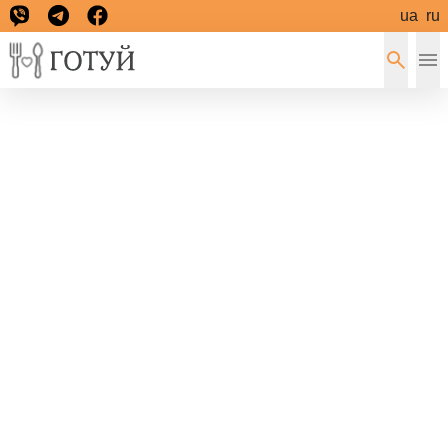
ua
ru