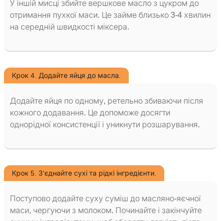
У іншій мисці збийте вершкове масло з цукром до
отримання пухкої маси. Це займе близько 3-4 хвилин
на середній швидкості міксера.
Крок 4. Додайте яйця до масла.
Додайте яйця по одному, ретельно збиваючи після
кожного додавання. Це допоможе досягти
однорідної консистенції і уникнути розшарування.
Крок 5. З'єднайте сухі та рідкі інгредієнти.
Поступово додайте суху суміш до масляно-яєчної
маси, чергуючи з молоком. Починайте і закінчуйте