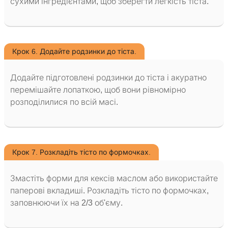
сухими інгредієнтами, щоб зберегти легкість тіста.
Крок 6. Додайте родзинки до тіста.
Додайте підготовлені родзинки до тіста і акуратно
перемішайте лопаткою, щоб вони рівномірно
розподілилися по всій масі.
Крок 7. Розкладіть тісто по формочках.
Змастіть форми для кексів маслом або використайте
паперові вкладиші. Розкладіть тісто по формочках,
заповнюючи їх на 2/3 об'єму.