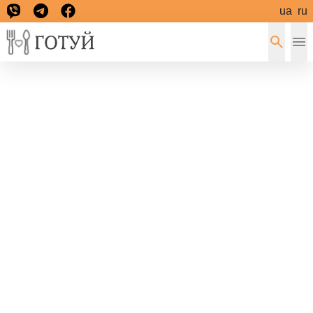
ua
ru