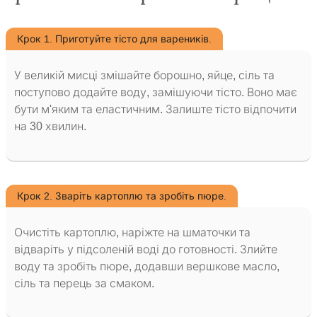
Крок 1. Приготуйте тісто для вареників.
У великій мисці змішайте борошно, яйце, сіль та
поступово додайте воду, замішуючи тісто. Воно має
бути м'яким та еластичним. Залиште тісто відпочити
на 30 хвилин.
Крок 2. Зваріть картоплю та зробіть пюре.
Очистіть картоплю, наріжте на шматочки та
відваріть у підсоленій воді до готовності. Злийте
воду та зробіть пюре, додавши вершкове масло,
сіль та перець за смаком.