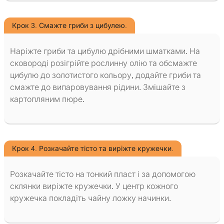
Крок 3. Смажте гриби з цибулею.
Наріжте гриби та цибулю дрібними шматками. На
сковороді розігрійте рослинну олію та обсмажте
цибулю до золотистого кольору, додайте гриби та
смажте до випаровування рідини. Змішайте з
картопляним пюре.
Крок 4. Розкачайте тісто та виріжте кружечки.
Розкачайте тісто на тонкий пласт і за допомогою
склянки виріжте кружечки. У центр кожного
кружечка покладіть чайну ложку начинки.