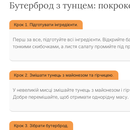
Бутерброд з тунцем: покрок
Крок 1. Підготувати інгредієнти.
Перш за все, підготуйте всі інгредієнти. Відкрийте б
тонкими скибочками, а листя салату промийте під п
Крок 2. Змішати тунець з майонезом та гірчицею.
У невеликій мисці змішайте тунець з майонезом і гі
Добре перемішайте, щоб отримати однорідну масу.
Крок 3. Зібрати бутерброд.