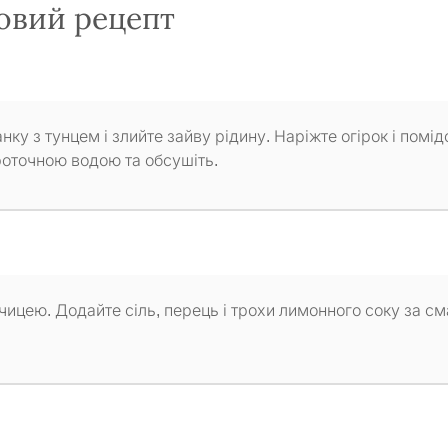
овий рецепт
анку з тунцем і злийте зайву рідину. Наріжте огірок і помід
роточною водою та обсушіть.
рчицею. Додайте сіль, перець і трохи лимонного соку за с