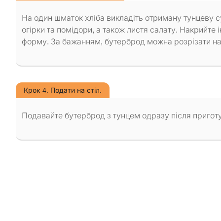
На один шматок хліба викладіть отриману тунцеву су
огірки та помідори, а також листя салату. Накрийт
форму. За бажанням, бутерброд можна розрізати нав
Крок 4. Подати на стіл.
Подавайте бутерброд з тунцем одразу після приготу