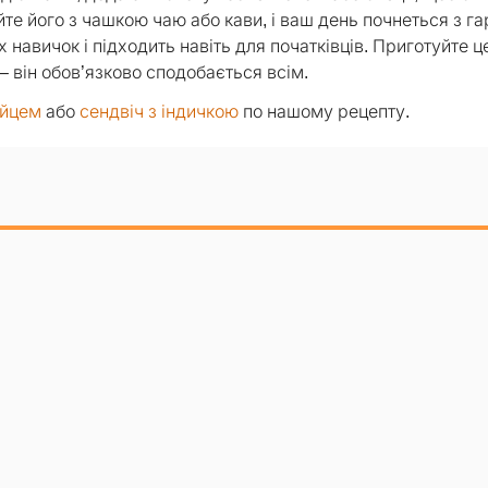
те його з чашкою чаю або кави, і ваш день почнеться з га
навичок і підходить навіть для початківців. Приготуйте ц
– він обов’язково сподобається всім.
яйцем
або
сендвіч з індичкою
по нашому рецепту.