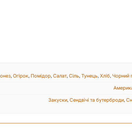
онез
,
Огірок
,
Помідор
,
Салат
,
Сіль
,
Тунець
,
Хліб
,
Чорний 
Америк
Закуски
,
Сендвічі та бутерброди
,
Сн