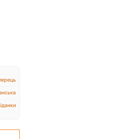
перець
анська
іданки