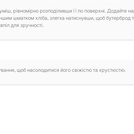
міш, рівномірно розподіливши її по поверхні. Додайте на
е іншим шматком хліба, злегка натиснувши, щоб бутерброд
піл для зручності.
вання, щоб насолодитися його свіжістю та хрусткістю.