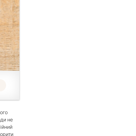
кого
оди не
нійний
ворити