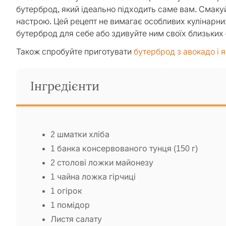
бутерброд, який ідеально підходить саме вам. Смакуй
настрою. Цей рецепт не вимагає особливих кулінарних 
бутерброд для себе або здивуйте ним своїх близьких 
Також спробуйте приготувати
бутерброд з авокадо і 
Інгредієнти
2 шматки хліба
1 банка консервованого тунця (150 г)
2 столові ложки майонезу
1 чайна ложка гірчиці
1 огірок
1 помідор
Листя салату