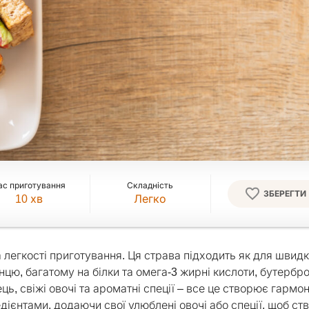
ас приготування
Складність
ЗБЕРЕГТИ
10
хв
Легко
 легкості приготування. Ця страва підходить як для швид
тунцю, багатому на білки та омега-3 жирні кислоти, бутербр
ець, свіжі овочі та ароматні спеції – все це створює гармо
ієнтами, додаючи свої улюблені овочі або спеції, щоб ст