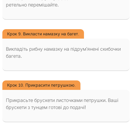
ретельно перемішайте.
Крок 9. Викласти намазку на багет.
Викладіть рибну намазку на підрум'янені скибочки
багета.
Крок 10. Прикрасити петрушкою.
Прикрасьте брускети листочками петрушки. Ваші
брускети з тунцем готові до подачі!