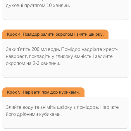
духовці протягом 10 хвилин.
Крок 4. Помідор залити окропом і зняти шкірку.
Закип'ятіть 200 мл води. Помідор надріжте хрест-
навхрест, покладіть у глибоку ємність і залийте
окропом на 2-3 хвилини.
Крок 5. Нарізати помідор кубиками.
Злийте воду та зніміть шкірку з помідора. Наріжте
його дрібними кубиками.