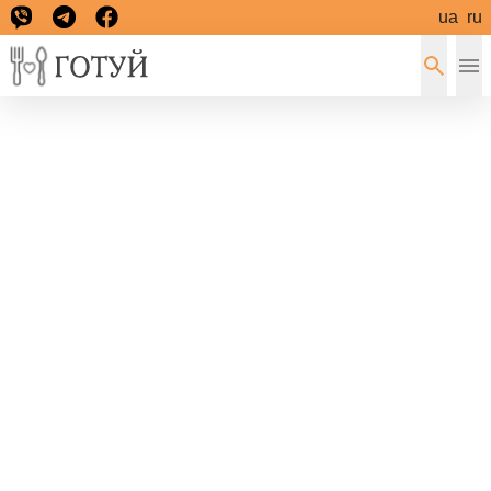
ua
ru