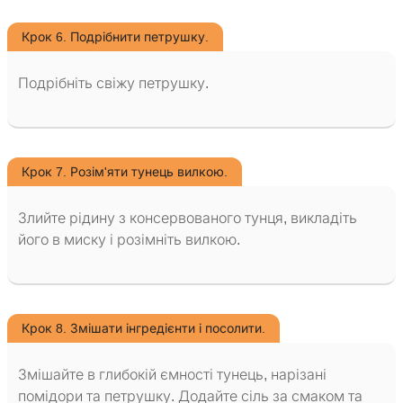
Крок 6. Подрібнити петрушку.
Подрібніть свіжу петрушку.
Крок 7. Розім'яти тунець вилкою.
Злийте рідину з консервованого тунця, викладіть
його в миску і розімніть вилкою.
Крок 8. Змішати інгредієнти і посолити.
Змішайте в глибокій ємності тунець, нарізані
помідори та петрушку. Додайте сіль за смаком та