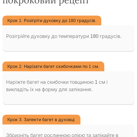
покроковий рецепт
Крок 1. Розігріти духовку до 180 градусів.
Розігрійте духовку до температури 180 градусів.
Крок 2. Нарізати багет скибочками по 1 см.
Наріжте багет на скибочки товщиною 1 см і
викладіть їх на форму для запікання.
Крок 3. Запекти багет в духовці.
Збризніть багет рослинною олією та запікайте в