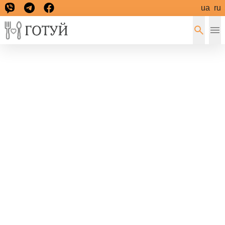
ua
ru