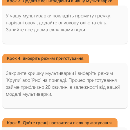
Крок 3. Додайте всі інгредієнти в чашу мультиварки.
У чашу мультиварки покладіть промиту гречку,
нарізані овочі, додайте оливкову олію та сіль.
Залийте все двома склянками води.
Крок 4. Виберіть режим приготування.
Закрийте кришку мультиварки і виберіть режим
'Крупи' або 'Рис' на приладі. Процес приготування
займе приблизно 20 хвилин, в залежності від вашої
моделі мультиварки.
Крок 5. Дайте гречці настоятися після приготування.