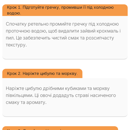
Крок 1. Підготуйте гречку, промивши її під холодною
водою.
Спочатку ретельно промийте гречку під холодною
проточною водою, щоб видалити зайвий крохмаль і
пил. Це забезпечить чистий смак та розсипчасту
текстуру.
Крок 2. Наріжте цибулю та моркву.
Наріжте цибулю дрібними кубиками та моркву
півкільцями. Ці овочі додадуть страві насиченого
смаку та аромату.