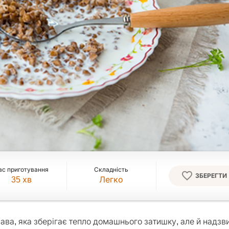
ас приготування
Складність
ЗБЕРЕГТИ
35
хв
Легко
ава, яка зберігає тепло домашнього затишку, але й надзв