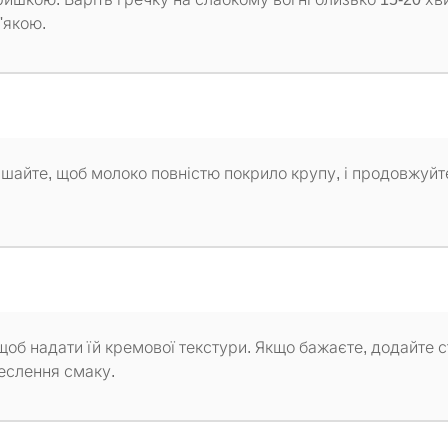
'якою.
ішайте, щоб молоко повністю покрило крупу, і продовжуйт
об надати їй кремової текстури. Якщо бажаєте, додайте 
реслення смаку.