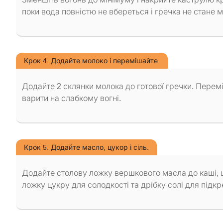
поки вода повністю не вбереться і гречка не стане м
Крок 4. Додайте молоко і перемішайте.
Додайте 2 склянки молока до готової гречки. Перем
варити на слабкому вогні.
Крок 5. Додайте масло, цукор і сіль.
Додайте столову ложку вершкового масла до каші, щ
ложку цукру для солодкості та дрібку солі для підк