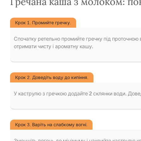
Гречана каша з молоком: п
Крок 1. Промийте гречку.
Спочатку ретельно промийте гречку під проточною 
отримати чисту і ароматну кашу.
Крок 2. Доведіть воду до кипіння.
У каструлю з гречкою додайте 2 склянки води. Довед
Крок 3. Варіть на слабкому вогні.
Зменшіть вогонь до мінімуму і накрийте каструлю кр