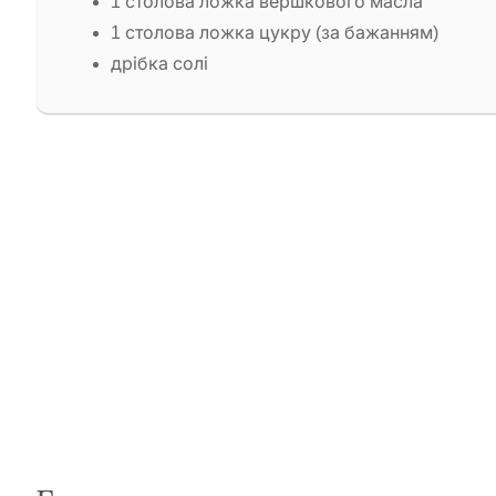
1 столова ложка вершкового масла
1 столова ложка цукру (за бажанням)
дрібка солі