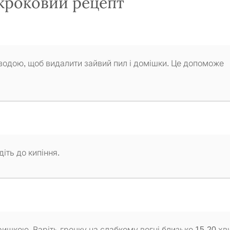
окроковий рецепт
водою, щоб видалити зайвий пил і домішки. Це допоможе
іть до кипіння.
ишкою. Варіть гречку на слабкому вогні близько 15-20 хв