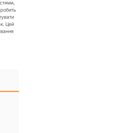
стями,
 робить
тувати
к. Цей
ування