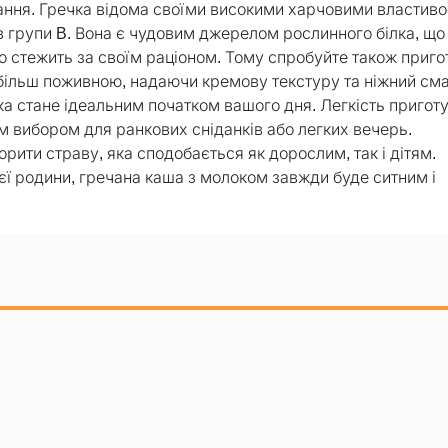
вання. Гречка відома своїми високими харчовими властиво
ів групи B. Вона є чудовим джерелом рослинного білка, що
то стежить за своїм раціоном. Тому спробуйте також приго
 більш поживною, надаючи кремову текстуру та ніжний сма
а стане ідеальним початком вашого дня. Легкість пригот
им вибором для ранкових сніданків або легких вечерь.
ити страву, яка сподобається як дорослим, так і дітям.
сієї родини, гречана каша з молоком завжди буде ситним і