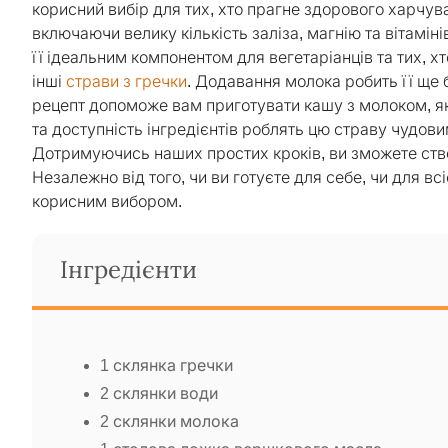
корисний вибір для тих, хто прагне здорового харчу
включаючи велику кількість заліза, магнію та вітамін
її ідеальним компонентом для вегетаріанців та тих, х
інші
страви з гречки
. Додавання молока робить її ще
рецепт допоможе вам приготувати кашу з молоком, як
та доступність інгредієнтів роблять цю страву чудов
Дотримуючись наших простих кроків, ви зможете створ
Незалежно від того, чи ви готуєте для себе, чи для в
корисним вибором.
Інгредієнти
1 склянка гречки
2 склянки води
2 склянки молока