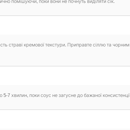
ично помішуючи, поки вони не почнуть виділяти сік.
асть страві кремової текстури. Приправте сіллю та чорним
5-7 хвилин, поки соус не загусне до бажаної консистенції