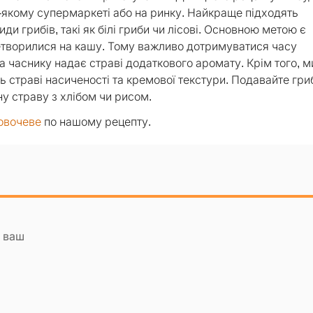
ь-якому супермаркеті або на ринку. Найкраще підходять
и грибів, такі як білі гриби чи лісові. Основною метою є
ретворилися на кашу. Тому важливо дотримуватися часу
а часнику надає страві додаткового аромату. Крім того, м
 страві насиченості та кремової текстури. Подавайте гри
ну страву з хлібом чи рисом.
овочеве
по нашому рецепту.
а ваш