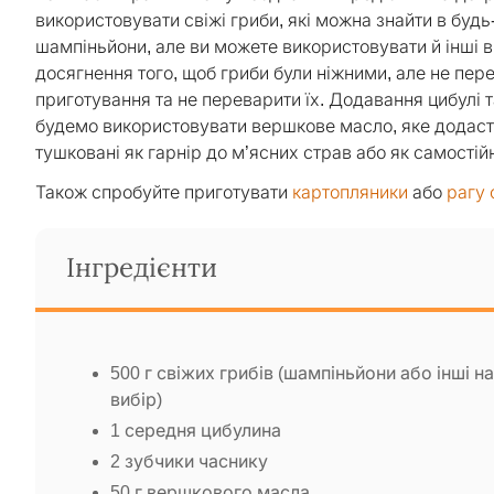
використовувати свіжі гриби, які можна знайти в буд
шампіньйони, але ви можете використовувати й інші вид
досягнення того, щоб гриби були ніжними, але не пе
приготування та не переварити їх. Додавання цибулі т
будемо використовувати вершкове масло, яке додасть
тушковані як гарнір до м’ясних страв або як самостій
Також спробуйте приготувати
картопляники
або
рагу 
Інгредієнти
500 г свіжих грибів (шампіньйони або інші н
вибір)
1 середня цибулина
2 зубчики часнику
50 г вершкового масла