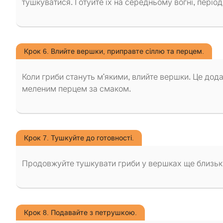
тушкуватися. Готуйте їх на середньому вогні, період
Крок 6. Влийте вершки, приправте сіллю та перцем.
Коли гриби стануть м'якими, влийте вершки. Це дод
меленим перцем за смаком.
Крок 7. Тушкуйте до готовності.
Продовжуйте тушкувати гриби у вершках ще близько 
Крок 8. Подавайте з петрушкою.