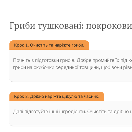
Гриби тушковані: покроков
Крок 1. Очистіть та наріжте гриби.
Почніть з підготовки грибів. Добре промийте їх пі
гриби на скибочки середньої товщини, щоб вони рів
Крок 2. Дрібно наріжте цибулю та часник.
Далі підготуйте інші інгредієнти. Очистіть та дрібно