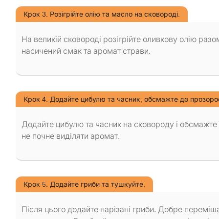
Крок 3. Розігрійте олію та масло на сковороді.
На великій сковороді розігрійте оливкову олію раз
насичений смак та аромат страви.
Крок 4. Додайте цибулю та часник, обсмажте до прозорос
Додайте цибулю та часник на сковороду і обсмажте ї
не почне виділяти аромат.
Крок 5. Додайте гриби та тушкуйте.
Після цього додайте нарізані гриби. Добре переміша