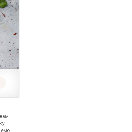
 вам
іху
удемо