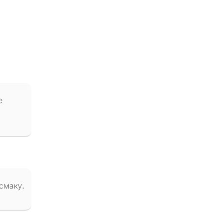
е
 смаку.