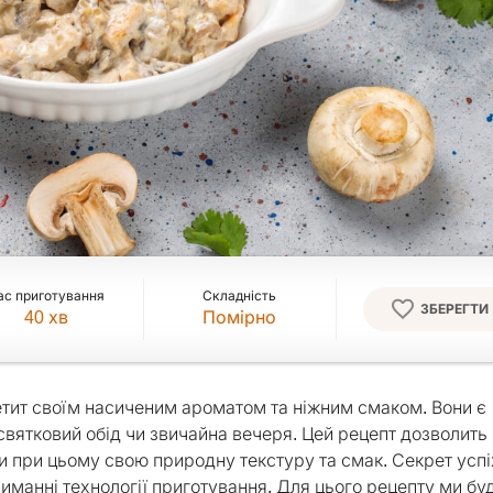
ас приготування
Складність
ЗБЕРЕГТИ
40
хв
Помірно
петит своїм насиченим ароматом та ніжним смаком. Вони є
святковий обід чи звичайна вечеря. Цей рецепт дозволить
ючи при цьому свою природну текстуру та смак. Секрет усп
риманні технології приготування. Для цього рецепту ми б