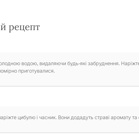
ий рецепт
д холодною водою, видаляючи будь-які забруднення. Наріжт
номірно приготувалися.
 наріжте цибулю і часник. Вони додадуть страві аромату та