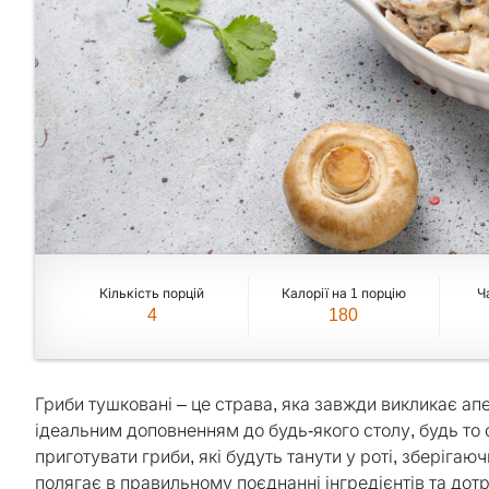
Кількість порцій
Калорії на 1 порцію
Ч
4
180
Гриби тушковані – це страва, яка завжди викликає а
ідеальним доповненням до будь-якого столу, будь то 
приготувати гриби, які будуть танути у роті, зберіга
полягає в правильному поєднанні інгредієнтів та дот