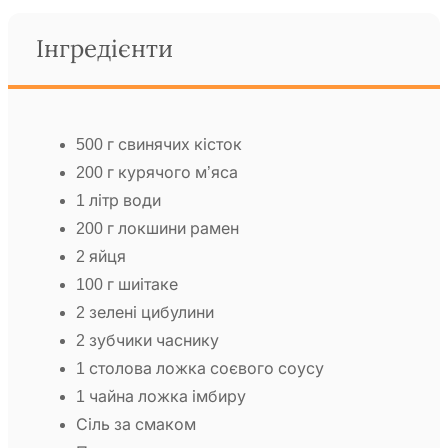
Інгредієнти
500 г свинячих кісток
200 г курячого м’яса
1 літр води
200 г локшини рамен
2 яйця
100 г шиітаке
2 зелені цибулини
2 зубчики часнику
1 столова ложка соєвого соусу
1 чайна ложка імбиру
Сіль за смаком