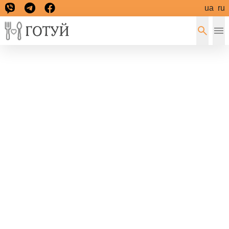
ua
ru