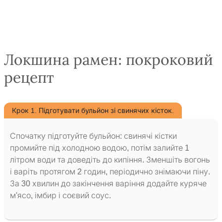
Локшина рамен: покроковий
рецепт
Крок 1. Підготувати бульйон зі свинячих кісток.
Спочатку підготуйте бульйон: свинячі кістки
промийте під холодною водою, потім залийте 1
літром води та доведіть до кипіння. Зменшіть вогонь
і варіть протягом 2 годин, періодично знімаючи піну.
За 30 хвилин до закінчення варіння додайте куряче
м'ясо, імбир і соєвий соус.