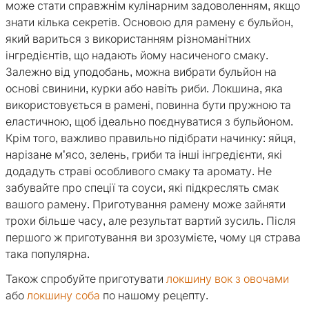
може стати справжнім кулінарним задоволенням, якщо
знати кілька секретів. Основою для рамену є бульйон,
який вариться з використанням різноманітних
інгредієнтів, що надають йому насиченого смаку.
Залежно від уподобань, можна вибрати бульйон на
основі свинини, курки або навіть риби. Локшина, яка
використовується в рамені, повинна бути пружною та
еластичною, щоб ідеально поєднуватися з бульйоном.
Крім того, важливо правильно підібрати начинку: яйця,
нарізане м’ясо, зелень, гриби та інші інгредієнти, які
додадуть страві особливого смаку та аромату. Не
забувайте про спеції та соуси, які підкреслять смак
вашого рамену. Приготування рамену може зайняти
трохи більше часу, але результат вартий зусиль. Після
першого ж приготування ви зрозумієте, чому ця страва
така популярна.
Також спробуйте приготувати
локшину вок з овочами
або
локшину соба
по нашому рецепту.