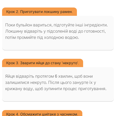
Крок 2. Приготувати локшину рамен.
Поки бульйон вариться, підготуйте інші інгредієнти.
Локшину відваріть у підсоленій воді до готовності,
потім промийте під холодною водою.
Крок 3. Зварити яйця до стану 'некруто'.
Яйця відваріть протягом 6 хвилин, щоб вони
залишилися некруто. Після цього занурте їх у
крижану воду, щоб зупинити процес приготування.
Крок 4. Обсмажити шиітаке з часником.