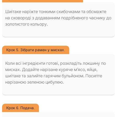
Шиітаке наріжте тонкими скибочками та обсмажте
на сковороді з додаванням подрібненого часнику до
золотистого кольору.
Крок 5. Зібрати рамен у мисках.
Коли всі інгредієнти готові, розкладіть локшину по
мисках. Додайте нарізане куряче м'ясо, яйця,
шиітаке та залийте гарячим бульйоном. Посипте
нарізаною зеленою цибулею.
Крок 6. Подача.