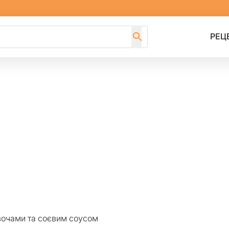
РЕЦ
вочами та соєвим соусом