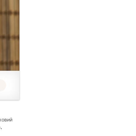
іховий
,