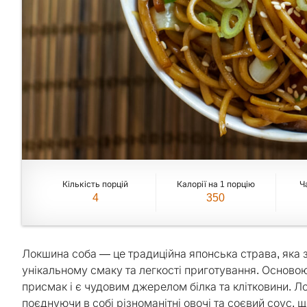
Кількість порцій
Калорії на 1 порцію
Ч
4
350
Локшина соба — це традиційна японська страва, яка 
унікальному смаку та легкості приготування. Основою
присмак і є чудовим джерелом білка та клітковини. Л
поєднуючи в собі різноманітні овочі та соєвий соус, щ