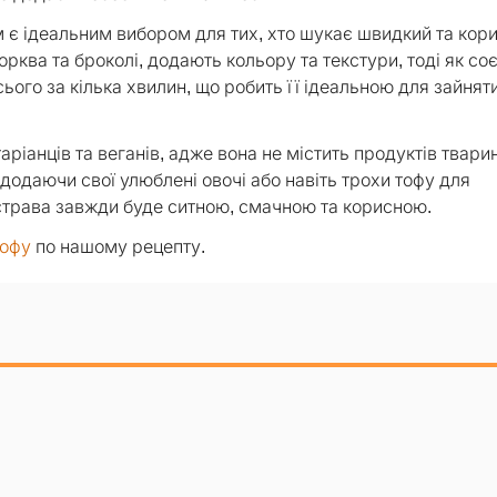
 є ідеальним вибором для тих, хто шукає швидкий та кор
орква та броколі, додають кольору та текстури, тоді як со
ього за кілька хвилин, що робить її ідеальною для зайнят
ріанців та веганів, адже вона не містить продуктів твари
додаючи свої улюблені овочі або навіть трохи тофу для
 страва завжди буде ситною, смачною та корисною.
тофу
по нашому рецепту.