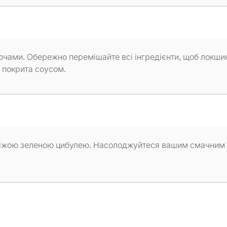
очами. Обережно перемішайте всі інгредієнти, щоб локши
е покрита соусом.
віжою зеленою цибулею. Насолоджуйтеся вашим смачним 