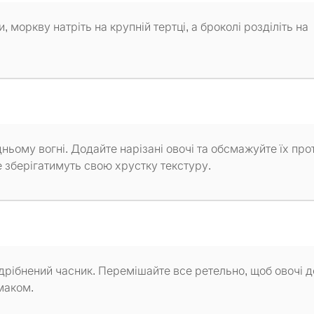
 моркву натріть на крупній тертці, а броколі розділіть на
дньому вогні. Додайте нарізані овочі та обсмажуйте їх пр
е зберігатимуть свою хрустку текстуру.
одрібнений часник. Перемішайте все ретельно, щоб овочі 
маком.