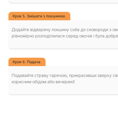
Крок 5. Змішати з локшиною.
Додайте відварену локшину соба до сковороди з ов
рівномірно розподілилася серед овочів і була добр
Крок 6. Подача.
Подавайте страву гарячою, прикрасивши зверху с
корисним обідом або вечерею!