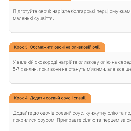
Підготуйте овочі: наріжте болгарські перці смужками,
маленькі суцвіття.
Крок 3. Обсмажити овочі на оливковій олії.
У великій сковороді нагрійте оливкову олію на сере
5-7 хвилин, поки вони не стануть м'якими, але все щ
Крок 4. Додати соєвий соус і спеції.
Додайте до овочів соєвий соус, кунжутну олію та п
покрилися соусом. Приправте сіллю та перцем за с