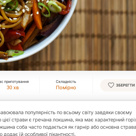
ас приготування
Складність
ЗБЕРЕГТИ
30
хв
Помірно
завоювала популярність по всьому світу завдяки своєму
 цієї страви є гречана локшина, яка має характерний гор
окшина соба часто подається як гарнір або основна страва
о додає їй особливої пікантності.