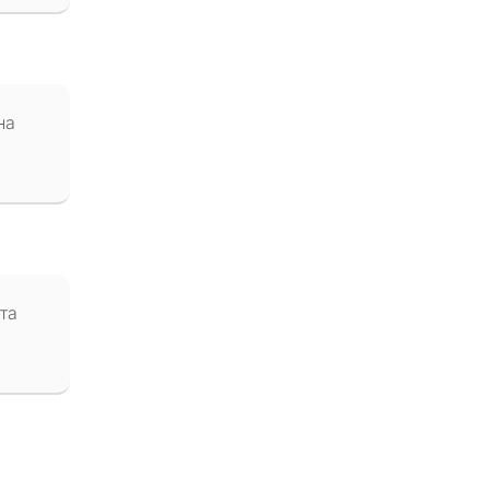
на
та