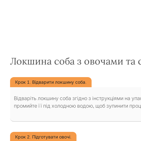
Локшина соба з овочами та 
Крок 1. Відварити локшину соба.
Відваріть локшину соба згідно з інструкціями на упа
промийте її під холодною водою, щоб зупинити проце
Крок 2. Підготувати овочі.