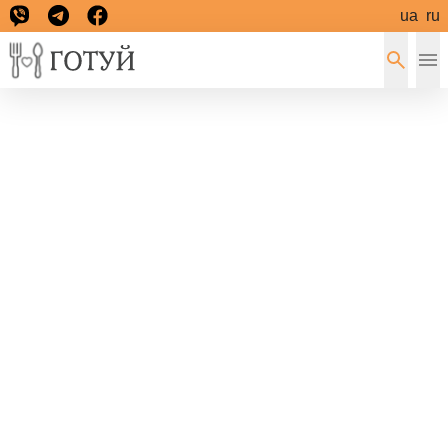
ua
ru