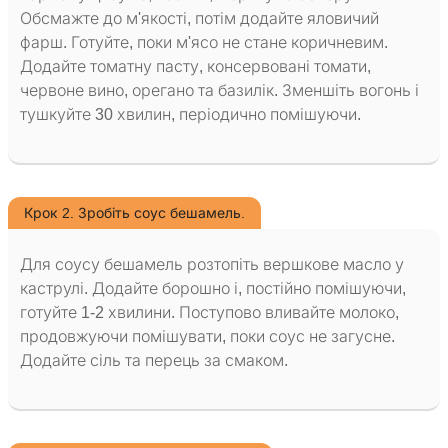
Обсмажте до м'якості, потім додайте яловичий
фарш. Готуйте, поки м'ясо не стане коричневим.
Додайте томатну пасту, консервовані томати,
червоне вино, орегано та базилік. Зменшіть вогонь і
тушкуйте 30 хвилин, періодично помішуючи.
Крок 2. Зробіть соус бешамель.
Для соусу бешамель розтопіть вершкове масло у
каструлі. Додайте борошно і, постійно помішуючи,
готуйте 1-2 хвилини. Поступово вливайте молоко,
продовжуючи помішувати, поки соус не загусне.
Додайте сіль та перець за смаком.