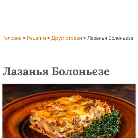
Головна
>
Рецепти
>
Другі страви
>
Лазанья Болоньєзе
Лазанья Болоньєзе