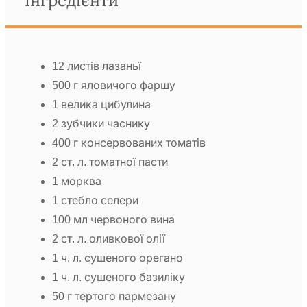
Інгредієнти
12 листів лазаньї
500 г яловичого фаршу
1 велика цибулина
2 зубчики часнику
400 г консервованих томатів
2 ст. л. томатної пасти
1 морква
1 стебло селери
100 мл червоного вина
2 ст. л. оливкової олії
1 ч. л. сушеного орегано
1 ч. л. сушеного базиліку
50 г тертого пармезану