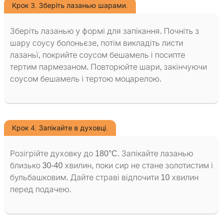
Крок 3. Зберіть лазанью шарами.
Зберіть лазанью у формі для запікання. Почніть з
шару соусу болоньєзе, потім викладіть листи
лазаньї, покрийте соусом бешамель і посипте
тертим пармезаном. Повторюйте шари, закінчуючи
соусом бешамель і тертою моцарелою.
Крок 4. Запікайте в духовці.
Розігрійте духовку до 180°C. Запікайте лазанью
близько 30-40 хвилин, поки сир не стане золотистим і
бульбашковим. Дайте страві відпочити 10 хвилин
перед подачею.