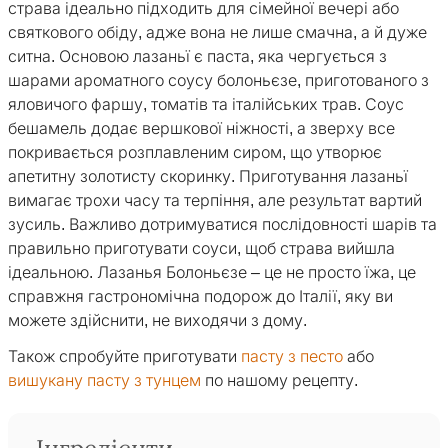
страва ідеально підходить для сімейної вечері або
святкового обіду, адже вона не лише смачна, а й дуже
ситна. Основою лазаньї є паста, яка чергується з
шарами ароматного соусу болоньєзе, приготованого з
яловичого фаршу, томатів та італійських трав. Соус
бешамель додає вершкової ніжності, а зверху все
покривається розплавленим сиром, що утворює
апетитну золотисту скоринку. Приготування лазаньї
вимагає трохи часу та терпіння, але результат вартий
зусиль. Важливо дотримуватися послідовності шарів та
правильно приготувати соуси, щоб страва вийшла
ідеальною. Лазанья Болоньєзе – це не просто їжа, це
справжня гастрономічна подорож до Італії, яку ви
можете здійснити, не виходячи з дому.
Також спробуйте приготувати
пасту з песто
або
вишукану пасту з тунцем
по нашому рецепту.