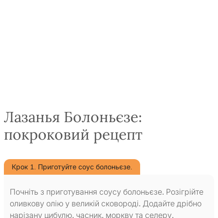
Лазанья Болоньєзе:
покроковий рецепт
Крок 1. Приготуйте соус болоньєзе.
Почніть з приготування соусу болоньєзе. Розігрійте
оливкову олію у великій сковороді. Додайте дрібно
нарізану цибулю, часник, моркву та селеру.